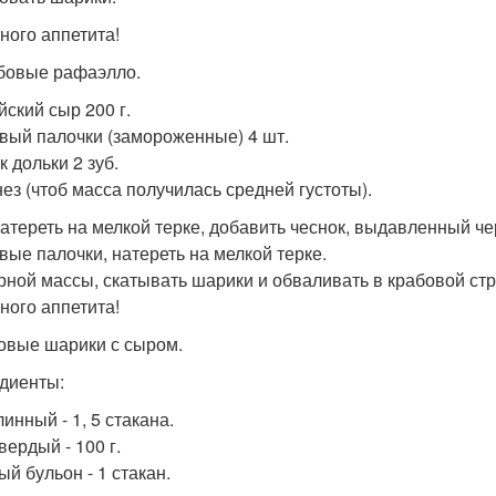
ного аппетита!
абовые рафаэлло.
йский сыр 200 г.
вый палочки (замороженные) 4 шт.
 дольки 2 зуб.
ез (чтоб масса получилась средней густоты).
атереть на мелкой терке, добавить чеснок, выдавленный че
вые палочки, натереть на мелкой терке.
рной массы, скатывать шарики и обваливать в крабовой стр
ного аппетита!
совые шарики с сыром.
диенты:
инный - 1, 5 стакана.
вердый - 100 г.
ый бульон - 1 стакан.