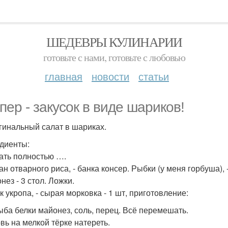
ШЕДЕВРЫ КУЛИНАРИИ
готовьте с нами, готовьте с любовью
главная
новости
статьи
упер - закусок в виде шариков!
игинальный салат в шариках.
диенты:
ать полностью ….
ан отварного риса, - банка консер. Рыбки (у меня горбуша), -
нез - 3 стол. Ложки.
к укропа, - сырая морковка - 1 шт, приготовление:
ыба белки майонез, соль, перец. Всё перемешать.
вь на мелкой тёрке натереть.