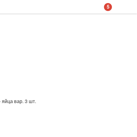
5
 яйца вар. 3 шт.