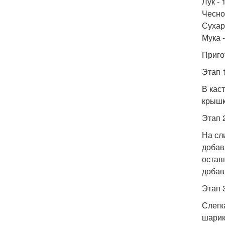
Лук - 
Чеснок
Сухар
Мука -
Приго
Этап 
В кас
крышк
Этап 
На сл
добав
остав
добав
Этап 
Слегк
шарик