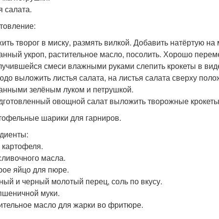
я салата.
товление:
ить творог в миску, размять вилкой. Добавить натёртую на 
анный укроп, растительное масло, посолить. Хорошо перем
лучившейся смеси влажными руками слепить крокеты в виде
юдо выложить листья салата, на листья салата сверху поло
анными зелёным луком и петрушкой.
дготовленный овощной салат выложить творожные крокеты,
ртофельные шарики для гарниров.
диенты:
г картофеля.
 сливочного масла.
ырое яйцо для пюре.
сный и черный молотый перец, соль по вкусу.
 пшеничной муки.
тительное масло для жарки во фритюре.