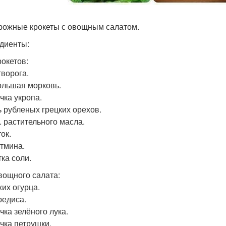
орожные крокеты с овощным салатом.
диенты:
рокетов:
творога.
ольшая морковь.
чка укропа.
ь рубленых грецких орехов.
л. растительного масла.
ок.
. тмина.
ка соли.
вощного салата:
жих огурца.
редиса.
чка зелёного лука.
учка петрушки.