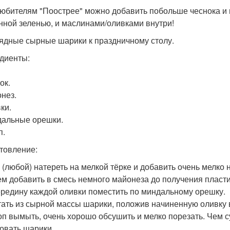
 любителям "Поострее" можно добавить побольше чеснока и 
нной зеленью, и маслинами/оливками внутри!
рядные сырные шарики к праздничному столу.
диенты:
ок.
онез.
ки.
дальные орешки.
п.
товление:
р (любой) натереть на мелкой тёрке и добавить очень мелко
тем добавить в смесь немного майонеза до получения плас
середину каждой оливки поместить по миндальному орешку.
атать из сырной массы шарики, положив начиненную оливку 
роп вымыть, очень хорошо обсушить и мелко порезать. Чем с
овать шарики.