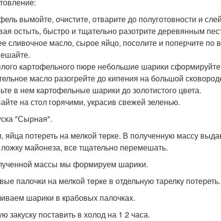
товление:
фель вымойте, очистите, отварите до полуготовности и слей
вая остыть, быстро и тщательно разотрите деревянным пес
ее сливочное масло, сырое яйцо, посолите и поперчите по в
ешайте.
плого картофельного пюре небольшие шарики сформируйте.
тельное масло разогрейте до кипения на большой сковород
ьте в нем картофельные шарики до золотистого цвета.
айте на стол горячими, украсив свежей зеленью.
уска "Сырная".
, яйца потереть на мелкой тeрке. В полученную массу выдав
 ложку майонеза, всe тщательно перемешать.
лученной массы мы формируем шарики.
вые палочки на мелкой тeрке в отдельную тарелку потереть.
иваем шарики в крабовых палочках.
ю закуску поставить в холод на 1 2 часа.