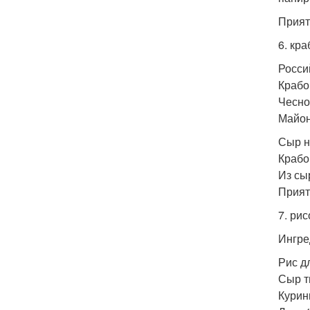
Прият
6. кр
Росси
Крабо
Чеснок
Майон
Сыр н
Крабо
Из сы
Прият
7. ри
Ингре
Рис дл
Сыр т
Курин