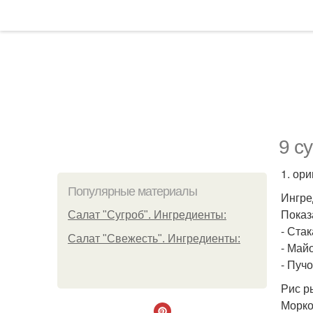
9 с
1. ор
Популярные материалы
Ингре
Показ
Салат "Сугроб". Ингредиенты:
- Стак
Салат "Свежесть". Ингредиенты:
- Майо
- Пучо
Рис р
Морко