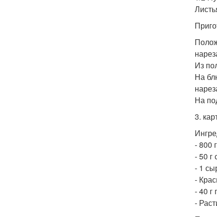
Листь
Приго
Полож
нарез
Из по
На бл
нарез
На по
3. ка
Ингре
- 800 
- 50 г
- 1 с
- Кра
- 40 г
- Рас