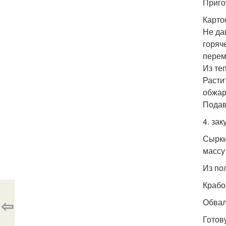
Приго
Карто
Не да
горяч
перем
Из те
Расти
обжар
Подав
4. зак
Сырки
массу
Из по
Крабо
⇦
Обвал
Готову