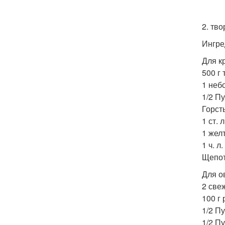
2. тв
Ингре
Для к
500 г 
1 неб
1/2 Пу
Горст
1 ст. 
1 желт
1 ч. л
Щепот
Для о
2 све
100 г 
1/2 Пу
1/2 П