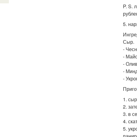
P. S.
рубле
5. на
Ингре
Сыр.
- Чесн
- Май
- Олив
- Мин
- Укро
Приго
1. сы
2. за
3. в 
4. ск
5. ук
панир