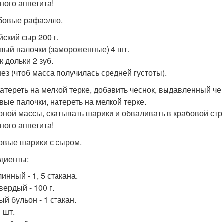
ного аппетита!
абовые рафаэлло.
йский сыр 200 г.
вый палочки (замороженные) 4 шт.
 дольки 2 зуб.
ез (чтоб масса получилась средней густоты).
атереть на мелкой терке, добавить чеснок, выдавленный че
вые палочки, натереть на мелкой терке.
рной массы, скатывать шарики и обваливать в крабовой стр
ного аппетита!
совые шарики с сыром.
диенты:
инный - 1, 5 стакана.
вердый - 100 г.
ый бульон - 1 стакан.
1 шт.