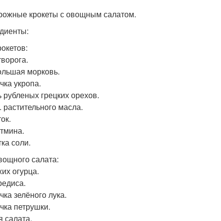
орожные крокеты с овощным салатом.
диенты:
рокетов:
творога.
ольшая морковь.
чка укропа.
ь рубленых грецких орехов.
л. растительного масла.
ок.
. тмина.
ка соли.
вощного салата:
жих огурца.
редиса.
чка зелёного лука.
учка петрушки.
я салата.