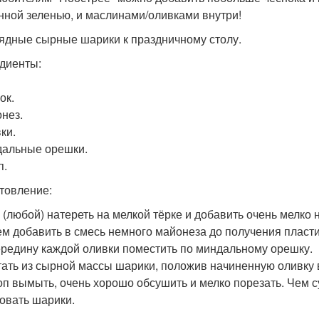
нной зеленью, и маслинами/оливками внутри!
рядные сырные шарики к праздничному столу.
диенты:
ок.
онез.
ки.
дальные орешки.
п.
товление:
р (любой) натереть на мелкой тёрке и добавить очень мелко
тем добавить в смесь немного майонеза до получения плас
середину каждой оливки поместить по миндальному орешку.
атать из сырной массы шарики, положив начиненную оливку 
роп вымыть, очень хорошо обсушить и мелко порезать. Чем с
овать шарики.