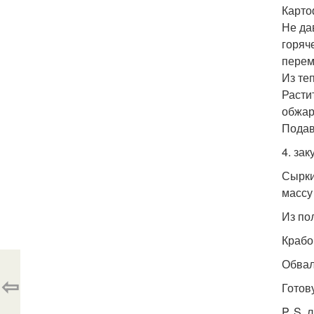
Карто
Не да
горяч
перем
Из те
Расти
обжар
Подав
4. зак
Сырки
массу
Из по
Крабо
Обвал
⇦
Готову
P. S.