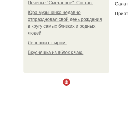
Печенье "Сметанное". Состав.
Салат
Юра музыченко недавно
Прият
отпраздновал свой день рождения
в кругу самых близких и родных
людей.
Лепешки с сыром.
Вкусняшка из яблок к чаю.