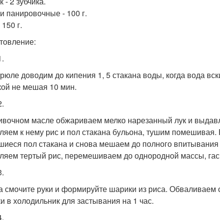
 - 2 зубчика.
и панировочные - 100 г.
 150 г.
товление:
1.
трюле доводим до кипения 1, 5 стакана воды, когда вода в
ой не мешая 10 мин.
2.
ивочном масле обжариваем мелко нарезанный лук и выдавл
ляем к нему рис и пол стакана бульона, тушим помешивая. 
шиеся пол стакана и снова мешаем до полного впитывания р
ляем тертый рис, перемешиваем до однородной массы, гаси
3.
а смочите руки и формируйте шарики из риса. Обваливаем 
и в холодильник для застывания на 1 час.
4.