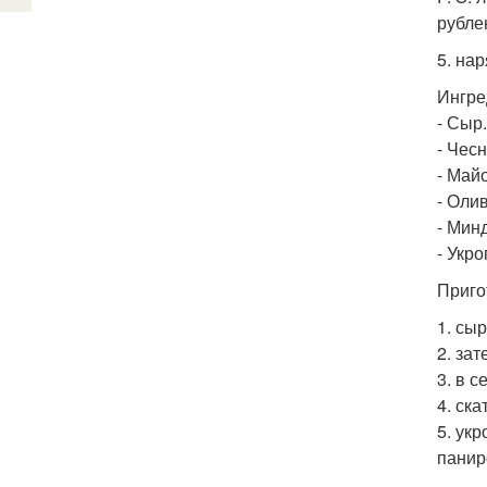
рубле
5. на
Ингре
- Сыр.
- Чесн
- Май
- Олив
- Мин
- Укро
Приго
1. сы
2. за
3. в 
4. ск
5. ук
панир