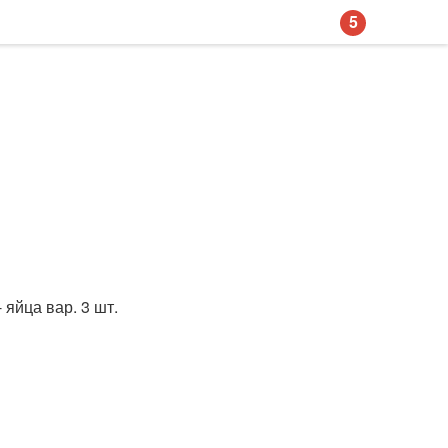
5
 яйца вар. 3 шт.