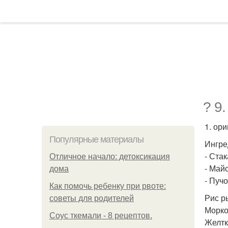
? 9
1. ор
Популярные материалы
Ингре
- Стак
Отличное начало: детоксикация
- Майо
дома
- Пучо
Как помочь ребенку при рвоте:
Рис р
советы для родителей
Морко
Соус ткемали - 8 рецептов.
Желтк