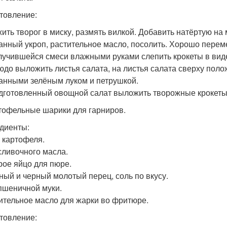
товление:
ить творог в миску, размять вилкой. Добавить натёртую на 
анный укроп, растительное масло, посолить. Хорошо перем
лучившейся смеси влажными руками слепить крокеты в виде
юдо выложить листья салата, на листья салата сверху поло
анными зелёным луком и петрушкой.
дготовленный овощной салат выложить творожные крокеты,
ртофельные шарики для гарниров.
диенты:
г картофеля.
 сливочного масла.
ырое яйцо для пюре.
сный и черный молотый перец, соль по вкусу.
 пшеничной муки.
тительное масло для жарки во фритюре.
товление: