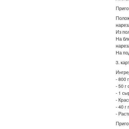
Приго
Полож
нарез
Из по
На бл
нарез
На по
3. ка
Ингре
- 800 
- 50 г
- 1 с
- Кра
- 40 г
- Рас
Приго