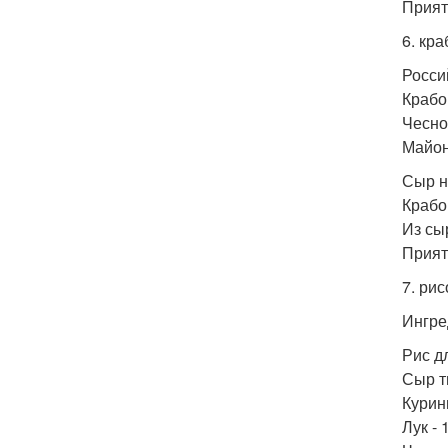
Прият
6. кр
Росси
Крабо
Чеснок
Майон
Сыр н
Крабо
Из сы
Прият
7. ри
Ингре
Рис дл
Сыр т
Курин
Лук - 