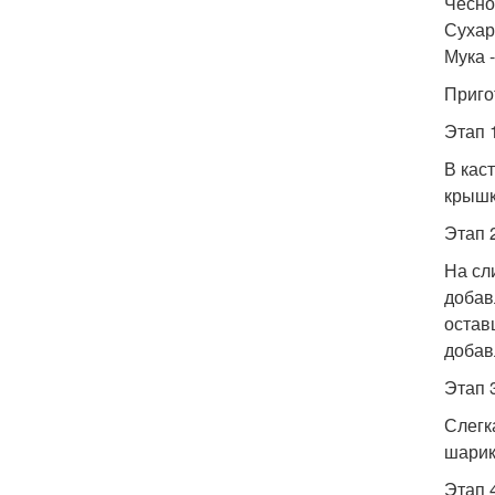
Чеснок
Сухар
Мука -
Приго
Этап 
В кас
крышк
Этап 
На сл
добав
остав
добав
Этап 
Слегк
шарик
Этап 