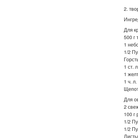
2. тв
Ингре
Для к
500 г 
1 неб
1/2 Пу
Горст
1 ст. 
1 желт
1 ч. л
Щепот
Для о
2 све
100 г 
1/2 Пу
1/2 П
Листь