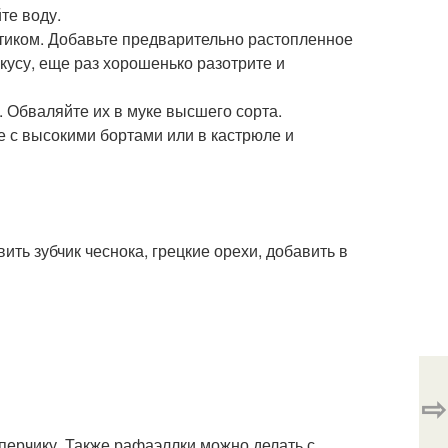
те воду.
тиком. Добавьте предварительно растопленное
кусу, еще раз хорошенько разотрите и
 Обваляйте их в муке высшего сорта.
е с высокими бортами или в кастрюле и
ить зубчик чеснока, грецкие орехи, добавить в
⇨
перчику. Также рафаэллки можно делать с