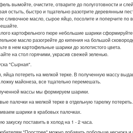
фель вымойте, очистите, отварите до полуготовности и слей
вая остыть, быстро и тщательно разотрите деревянным пес
ее сливочное масло, сырое яйцо, посолите и поперчите по в
ешайте.
плого картофельного пюре небольшие шарики сформируйте.
тельное масло разогрейте до кипения на большой сковород
ьте в нем картофельные шарики до золотистого цвета.
айте на стол горячими, украсив свежей зеленью.
уска "Сырная".
, яйца потереть на мелкой тeрке. В полученную массу выдав
 ложку майонеза, всe тщательно перемешать.
лученной массы мы формируем шарики.
вые палочки на мелкой тeрке в отдельную тарелку потереть.
иваем шарики в крабовых палочках.
ю закуску поставить в холод на 1 - 2 часа.
 любителям "Поострее" можно добавить побольше чеснока и 