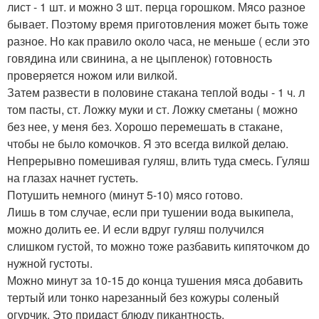
лист - 1 шт. и можно 3 шт. перца горошком. Мясо разное
бывает. Поэтому время приготовления может быть тоже
разное. Но как правило около часа, не меньше ( если это
говядина или свинина, а не цыпленок) готовность
проверяется ножом или вилкой.
Затем развести в половине стакана теплой воды - 1 ч. л
том паcты, ст. Ложку муки и ст. Ложку сметаны ( можно
без нее, у меня без. Хорошо перемешать в стакане,
чтобы не было комочков. Я это всегда вилкой делаю.
Непрерывно помешивая гуляш, влить туда смесь. Гуляш
на глазах начнет густеть.
Потушить немного (минут 5-10) мясо готово.
Лишь в том случае, если при тушении вода выкипела,
можно долить ее. И если вдруг гуляш получился
слишком густой, то можно тоже разбавить кипяточком до
нужной густоты.
Можно минут за 10-15 до конца тушения мяса добавить
тертый или тонко нарезанный без кожуры соленый
огурчик. Это придаст блюду пикантность.