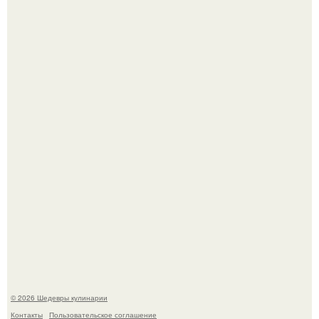
Самая популярная еда летом - мороженое.
Первый раз я попробовал его, когда приехал в гости к
деду.
© 2026 Шедевры кулинарии
Контакты
Пользовательское соглашение