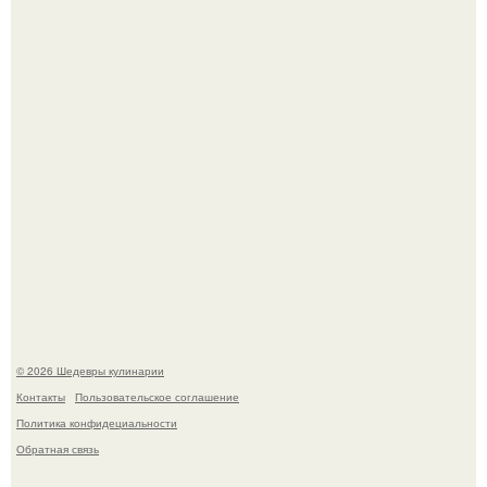
Токсис публично извинился перед генсухой на концерте
крида.
Мария порошина показала повзрослевшую дочь.
© 2026 Шедевры кулинарии
Контакты
Пользовательское соглашение
Политика конфидециальности
Обратная связь