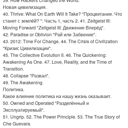
39. How Hackers Changed the World.
Новая цивилизация.
40. Thrive: What On Earth Will It Take? "Процветание. Что
станет с землёй? ": Часть 1, часть 2. 41. Zeitgeist III:
Moving Forward "Zeitgeist III: Движение Вперёд".
42. Paradise or Oblivion "Рай или Забвение".
43. 2012: Time For Change. 44. The Crisis of Civilization
"Кризис Цивилизации".
45. The Collective Evolution II. 46. The Quickening:
Awakening As One. 47. Love, Reality, and the Time of
Transition.
48. Collapse "Развал".
49. The Awakening.
Политика.
Какое влияние политика на нашу жизнь оказывает.
50. Owned and Operated "Разделённый и
Эксплуатируемый".
51. Ungrip. 52. The Power Principle. 53. The True Story of
Che Guevara.