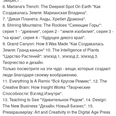
Эверест".
6. Mariana's Trench: The Deepest Spot On Earth "Как
Создавалась Земля: Марианская Впадина".
7. "Дикая Планета: Анды, Хребет Дракона".
8. Shining Mountains: The Rockies "Сияющие Горы":
серия 1 - "древние", серия 2 - "земля изобилия", серия 3 -
"на краю", серия 4 - "будущее дикого края".
9. Grand Canyon: How It Was Made "Как Создавалась
Земля: Гранд-каньон" 10. The Intelligence of Plants
"Царство Растений": эпизод 1, эпизод 2, эпизод 3.
Творчество и дизайн.
Только посмотрите на эти чудо - вещи, которые создают
люди благодаря своему воображению.
11. Everything Is A Remix "Всё Кругом Ремикс". 12. The
Creative Brain: How Insight Works "Творческие
Способности: Взгляд Изнутри".
13. Teaching to See "Удивительное Рядом". 14. Design:
The New Business "Дизайн: Новый Бизнес". 15.
Presspauseplay: Art and Creativity in the Digital Age Press