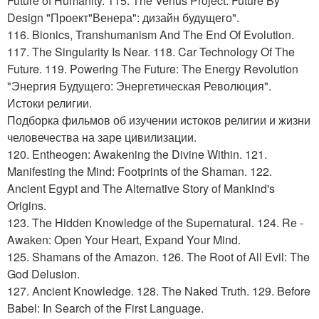
Future of Humanity. 115. The Venus Project: Future By
Design "Проект"Венера": дизайн будущего".
116. Bionics, Transhumanism And The End Of Evolution.
117. The Singularity Is Near. 118. Car Technology Of The
Future. 119. Powering The Future: The Energy Revolution
"Энергия Будущего: Энергетическая Революция".
Истоки религии.
Подборка фильмов об изучении истоков религии и жизни
человечества на заре цивилизации.
120. Entheogen: Awakening the Divine Within. 121.
Manifesting the Mind: Footprints of the Shaman. 122.
Ancient Egypt and The Alternative Story of Mankind's
Origins.
123. The Hidden Knowledge of the Supernatural. 124. Re -
Awaken: Open Your Heart, Expand Your Mind.
125. Shamans of the Amazon. 126. The Root of All Evil: The
God Delusion.
127. Ancient Knowledge. 128. The Naked Truth. 129. Before
Babel: In Search of the First Language.