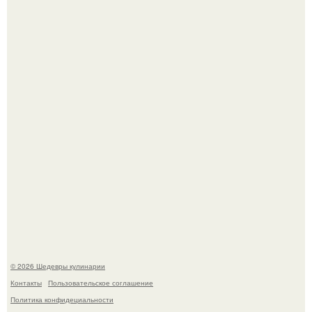
Мария порошина показала повзрослевшую дочь.
Сын Луи де фюнеса, который выбрал свой путь.
© 2026 Шедевры кулинарии
Контакты
Пользовательское соглашение
Политика конфидециальности