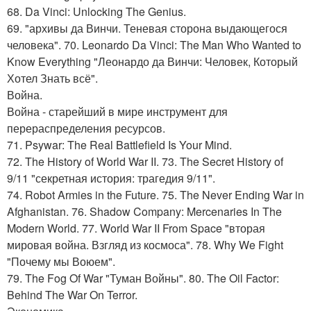
68. Da Vinci: Unlocking The Genius.
69. "архивы да Винчи. Теневая сторона выдающегося
человека". 70. Leonardo Da Vinci: The Man Who Wanted to
Know Everything "Леонардо да Винчи: Человек, Который
Хотел Знать всё".
Война.
Война - старейший в мире инструмент для
перераспределения ресурсов.
71. Psywar: The Real Battlefield Is Your Mind.
72. The History of World War II. 73. The Secret History of
9/11 "секретная история: трагедия 9/11".
74. Robot Armies in the Future. 75. The Never Ending War in
Afghanistan. 76. Shadow Company: Mercenaries In The
Modern World. 77. World War II From Space "вторая
мировая война. Взгляд из космоса". 78. Why We Fight
"Почему мы Воюем".
79. The Fog Of War "Туман Войны". 80. The Oil Factor:
Behind The War On Terror.