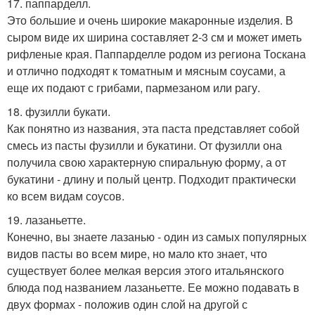
17. паппарделл.
Это большие и очень широкие макаронные изделия. В
сыром виде их ширина составляет 2-3 см и может иметь
рифленые края. Паппарделле родом из региона Тоскана
и отлично подходят к томатным и мясным соусами, а
еще их подают с грибами, пармезаном или рагу.
18. фузилли букати.
Как понятно из названия, эта паста представляет собой
смесь из пасты фузилли и букатини. От фузилли она
получила свою характерную спиральную форму, а от
букатини - длину и полый центр. Подходит практически
ко всем видам соусов.
19. лазаньетте.
Конечно, вы знаете лазанью - один из самых популярных
видов пасты во всем мире, но мало кто знает, что
существует более мелкая версия этого итальянского
блюда под названием лазаньетте. Ее можно подавать в
двух формах - положив один слой на другой с