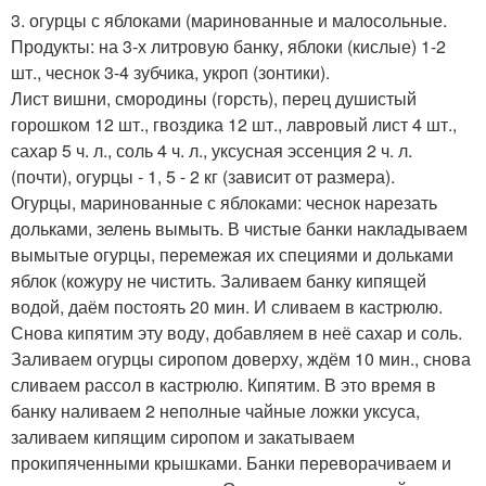
3. огурцы с яблоками (маринованные и малосольные.
Продукты: на 3-х литровую банку, яблоки (кислые) 1-2
шт., чеснок 3-4 зубчика, укроп (зонтики).
Лист вишни, смородины (горсть), перец душистый
горошком 12 шт., гвоздика 12 шт., лавровый лист 4 шт.,
сахар 5 ч. л., соль 4 ч. л., уксусная эссенция 2 ч. л.
(почти), огурцы - 1, 5 - 2 кг (зависит от размера).
Огурцы, маринованные с яблоками: чеснок нарезать
дольками, зелень вымыть. В чистые банки накладываем
вымытые огурцы, перемежая их специями и дольками
яблок (кожуру не чистить. Заливаем банку кипящей
водой, даём постоять 20 мин. И сливаем в кастрюлю.
Снова кипятим эту воду, добавляем в неё сахар и соль.
Заливаем огурцы сиропом доверху, ждём 10 мин., снова
сливаем рассол в кастрюлю. Кипятим. В это время в
банку наливаем 2 неполные чайные ложки уксуса,
заливаем кипящим сиропом и закатываем
прокипяченными крышками. Банки переворачиваем и