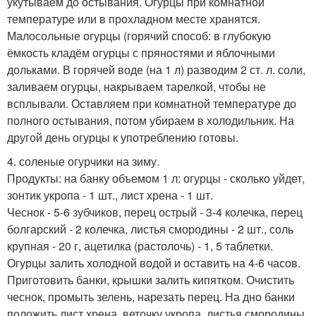
укутываем до остывания. Огурцы при комнатной
температуре или в прохладном месте хранятся.
Малосольные огурцы (горячий способ: в глубокую
ёмкость кладём огурцы с пряностями и яблочными
дольками. В горячей воде (на 1 л) разводим 2 ст. л. соли,
заливаем огурцы, накрываем тарелкой, чтобы не
всплывали. Оставляем при комнатной температуре до
полного остывания, потом убираем в холодильник. На
другой день огурцы к употреблению готовы.
4. соленые огурчики на зиму.
Продукты: на банку объемом 1 л: огурцы - сколько уйдет,
зонтик укропа - 1 шт., лист хрена - 1 шт.
Чеснок - 5-6 зубчиков, перец острый - 3-4 колечка, перец
болгарский - 2 колечка, листья смородины - 2 шт., соль
крупная - 20 г, ацетилка (растолочь) - 1, 5 таблетки.
Огурцы залить холодной водой и оставить на 4-6 часов.
Приготовить банки, крышки залить кипятком. Очистить
чеснок, промыть зелень, нарезать перец. На дно банки
положить лист хрена, веточку укропа, листья смородины.