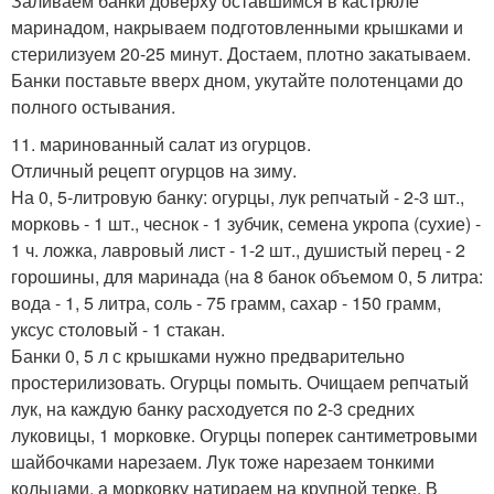
Заливаем банки доверху оставшимся в кастрюле
маринадом, накрываем подготовленными крышками и
стерилизуем 20-25 минут. Достаем, плотно закатываем.
Банки поставьте вверх дном, укутайте полотенцами до
полного остывания.
11. маринованный салат из огурцов.
Отличный рецепт огурцов на зиму.
На 0, 5-литровую банку: огурцы, лук репчатый - 2-3 шт.,
морковь - 1 шт., чеснок - 1 зубчик, семена укропа (сухие) -
1 ч. ложка, лавровый лист - 1-2 шт., душистый перец - 2
горошины, для маринада (на 8 банок объемом 0, 5 литра:
вода - 1, 5 литра, соль - 75 грамм, сахар - 150 грамм,
уксус столовый - 1 стакан.
Банки 0, 5 л с крышками нужно предварительно
простерилизовать. Огурцы помыть. Очищаем репчатый
лук, на каждую банку расходуется по 2-3 средних
луковицы, 1 морковке. Огурцы поперек сантиметровыми
шайбочками нарезаем. Лук тоже нарезаем тонкими
кольцами, а морковку натираем на крупной терке. В