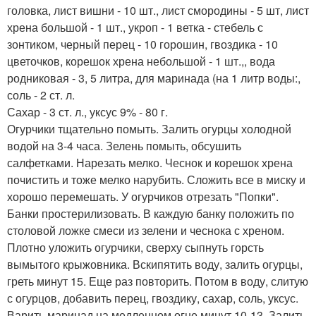
головка, лист вишни - 10 шт., лист смородины - 5 шт, лист
хрена большой - 1 шт., укроп - 1 ветка - стебель с
зонтиком, черный перец - 10 горошин, гвоздика - 10
цветочков, корешок хрена небольшой - 1 шт.,, вода
родниковая - 3, 5 литра, для маринада (на 1 литр воды:,
соль - 2 ст. л.
Сахар - 3 ст. л., уксус 9% - 80 г.
Огурчики тщательно помыть. Залить огурцы холодной
водой на 3-4 часа. Зелень помыть, обсушить
салфетками. Нарезать мелко. Чеснок и корешок хрена
почистить и тоже мелко нарубить. Сложить все в миску и
хорошо перемешать. У огурчиков отрезать "Попки".
Банки простерилизовать. В каждую банку положить по
столовой ложке смеси из зелени и чеснока с хреном.
Плотно уложить огурчики, сверху сыпнуть горсть
вымытого крыжовника. Вскипятить воду, залить огурцы,
греть минут 15. Еще раз повторить. Потом в воду, слитую
с огурцов, добавить перец, гвоздику, сахар, соль, уксус.
Варить маринад на медленном огне минут 10-13. Залить