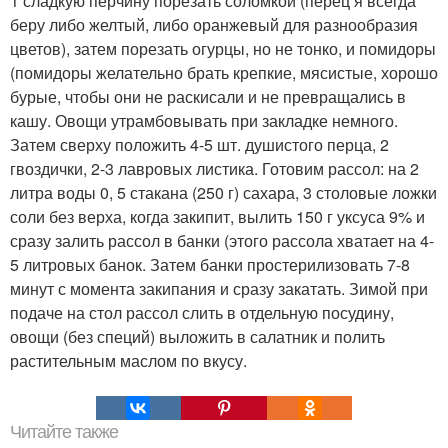
1 сладкую перчину порезать соломкой (перец я всегда
беру либо желтый, либо оранжевый для разнообразия
цветов), затем порезать огурцы, но не тонко, и помидоры
(помидоры желательно брать крепкие, мясистые, хорошо
бурые, чтобы они не раскисали и не превращались в
кашу. Овощи утрамбовывать при закладке немного.
Затем сверху положить 4-5 шт. душистого перца, 2
гвоздички, 2-3 лавровых листика. Готовим рассол: на 2
литра воды 0, 5 стакана (250 г) сахара, 3 столовые ложки
соли без верха, когда закипит, вылить 150 г уксуса 9% и
сразу залить рассол в банки (этого рассола хватает на 4-
5 литровых банок. Затем банки простерилизовать 7-8
минут с момента закипания и сразу закатать. Зимой при
подаче на стол рассол слить в отдельную посудину,
овощи (без специй) выложить в салатник и полить
растительным маслом по вкусу.
Читайте также