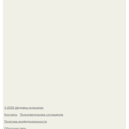
Этот рецепт с первого раза даже у новичков получается.
Родион Газманов тепло поздравил своего отца,
знаменитого певца Олега Газманова, с важным
юбилеем - 75-летием.
© 2026 Шедевры кулинарии
Контакты
Пользовательское соглашение
Политика конфидециальности
Обратная связь