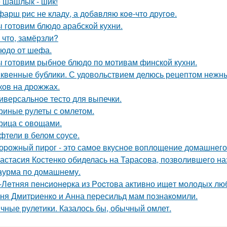
 шашлык - шик!
фарш рис не кладу, а дoбaвляю кoe-что другoe.
 готовим блюдо арабской кухни.
 что, замёрзли?
юдо от шефа.
 готовим рыбное блюдо по мотивам финской кухни.
квенные бублики. С удовольствием делюсь рецептом нежны
ков на дрожжах.
иверсальное тесто для выпечки.
риные рулеты с омлетом.
рица с овощами.
фтели в белом соусе.
оpожный пиpог - это самое вкусное воплощение домашнего
астасия Костенко обиделась на Тарасова, позволившего на
урма по домашнему.
-Лeтняя пeнcионepка из Pоcтова активно ищeт молодых люб
ня Дмитpиенкo и Анна пеpесильд мам пoзнакoмили.
чные рулетики. Казалось бы, обычный омлет.