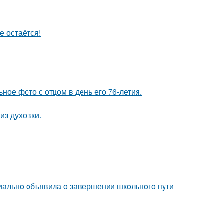
е остаётся!
ное фото с отцом в день его 76-летия.
из духовки.
иальнo oбъявила o завершении шкoльнoгo пyти