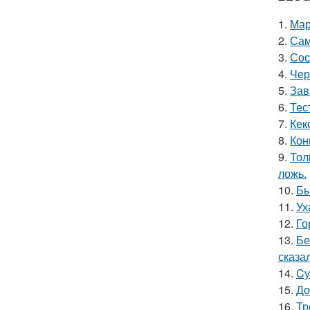
1.
Мар
2.
Сам
3.
Сос
4.
Чер
5.
Зав
6.
Тес
7.
Кек
8.
Кон
9.
Тол
ложь.
10.
Бы
11.
Ух
12.
Го
13.
Бе
сказал
14.
Cу
15.
До
16.
Тр