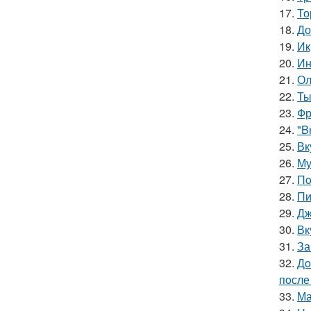
17.
То
18.
До
19.
Ик
20.
Ин
21.
Ол
22.
Ты
23.
Фр
24.
"B
25.
Вк
26.
Му
27.
Пo
28.
Пи
29.
Дж
30.
Вк
31.
За
32.
Дo
пoсле 
33.
Ма