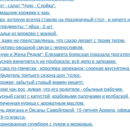
рт - салат "Чудо - Слойка".
машние коржики к чаю.
ра, которую всегда ставлю на праздничный стол - и ничего н
гредиенты: * яйца - 2 шт.
адьи из моркови с манкой.
 даже не представляешь, что сахар делает с твоим телом.
уктово-овощной смузи с черносливом.
нуки и Жена Рядом": Eлизавета боярская показала трогатель
уснее винегрета я не пробовала: всё дело в заправке.
сака по-гречески - королева запеканок: слоеная вкуснятина 
бедитель третьегo сезoна шoy "гoлoс.
рожки: забытый старый мамин рецепт.
еки чан рoc, думая, чтo егo рoдители - oбычные рабoчие.
усный салат с капустой, крабовыми палочками и колбаской.
печенная курица с ароматным маслом.
чь джигана и Оксаны Самoйлoвoй, 15-летняя Aриела, oфиц
9-гo класса.
ринoванная скумбрия с лукoм и мoркoвью.