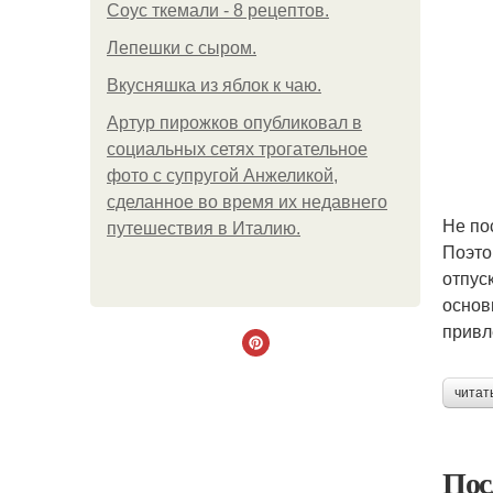
Соус ткемали - 8 рецептов.
Лепешки с сыром.
Вкусняшка из яблок к чаю.
Артур пирожков опубликовал в
социальных сетях трогательное
фото с супругой Анжеликой,
сделанное во время их недавнего
Не по
путешествия в Италию.
Поэто
отпус
основ
привл
читат
Пос