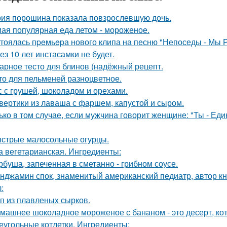
ия порошина показала повзрослевшую дочь.
ая популярная еда летом - мороженое.
тоялась пpeмьepа нового клипа на песню "Непоседы - Мы 
ез 10 лет инстасамки не будет.
арное тесто для блинов (надёжный рецепт.
то для пельменей разноцветное.
с с грушей, шоколадом и орехами.
вертики из лаваша с фаршем, капустой и сыром.
ько в том случае, если мужчина говорит женщине: "Ты - Еди
стрые малосольные огурцы.
а вегетарианская. Ингредиенты:
рбуша, запеченная в сметанно - грибном соусе.
нджамин спок, знаменитый американский педиатр, автор кн
:
п из плавленыx сырков.
машнее шоколадное мороженое с бананом - это десерт, кот
еугольные котлетки. Ингредиенты: