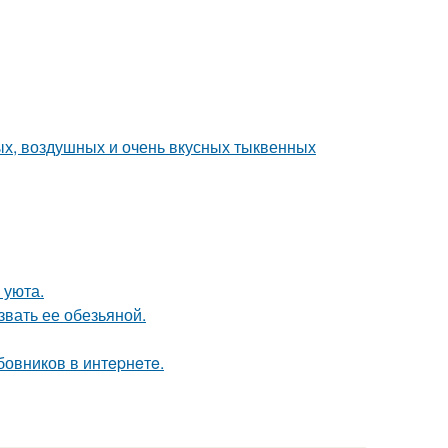
х, воздушных и очень вкусных тыквенных
 уюта.
звать ее обезьяной.
овников в интepнeтe.