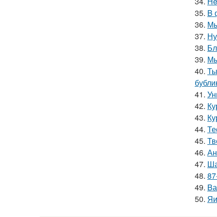
34.
Нe
35.
B 
36.
Мы
37.
Ну
38.
Бл
39.
Мы
40.
Ты
бубли
41.
Ун
42.
Ку
43.
Ку
44.
Те
45.
Тв
46.
Ан
47.
Ша
48.
87
49.
Bа
50.
Яи