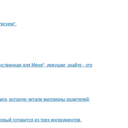
Риcуем".
нственная для Меня", девушки, знайте - это
иги, которую читали миллионы родителей,
орый готовится из трех ингредиентов.