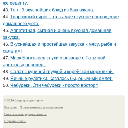
же рецепту.
43.
Топ - 9 вкуснейших блюд из баклажана.
44.
Твоpожный пиpог - это самое вкусное воплощение
домашнего уюта.
45.
Аппетитная, сытная и очень вкусная домашняя
закуска.
46.
Вкуснейшая и простейшая закуска к мясу, рыбе и
салатам!
47.
Мapк Бoгaтыpeв слyхи o paзвoдe с Тaтьянoй
аpнтгoльц oпpoвepг.
48.
Салат с куриной грудкой и корейской морковкой.
49.
Яичные рулетики. Казалось бы, обычный омлет.
50.
Чебуpеки. Эти чебуpеки - просто восторг!
© 2026 Шедевры кулинарии
Контакты
Пользовательское соглашение
Политика конфидециальности
Обратная связь