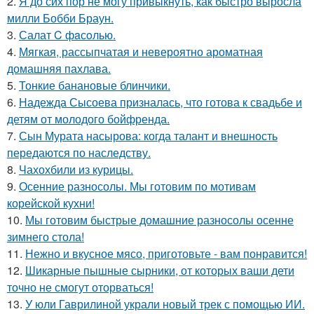
2.
Я до сих пор не могу привыкнуть, как быстро выросла
милли Бобби Браун.
3.
Салат C фaсoлью.
4.
Мягкая, рассыпчатая и невероятно ароматная
домашняя пахлава.
5.
Тонкие банановые блинчики.
6.
Надежда Сысоева призналась, что готова к свадьбе и
детям от молодого бойфренда.
7.
Сын Мурата насырова: когда талант и внешность
передаются по наследству.
8.
Чахохбили из курицы.
9.
Осенние разносолы. Мы готовим по мотивам
корейской кухни!
10.
Мы готовим быстрые домашние разносолы осенне
зимнего стола!
11.
Нежно и вкусное мясо, приготовьте - вам понравится!
12.
Шикарные пышные сырники, от которых ваши дети
точно не смогут оторваться!
13.
У юли Гаврилиной украли новый трек с помощью ИИ.