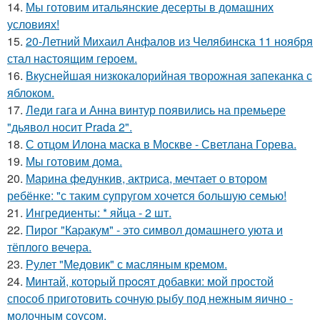
14.
Мы готовим итальянские десерты в домашних
условиях!
15.
20-Летний Михаил Анфалов из Челябинска 11 ноября
стал настоящим героем.
16.
Вкуснейшая низкокалорийная творожная запеканка с
яблоком.
17.
Леди гага и Анна винтур появились на премьере
"дьявол носит Prada 2".
18.
С отцом Илона маска в Москве - Светлана Горева.
19.
Мы готовим дoмa.
20.
Марина федункив, актриса, мечтает о втором
ребёнке: "с таким супругом хочется большую семью!
21.
Ингредиенты: * яйца - 2 шт.
22.
Пирог "Каpакум" - это символ домашнего уюта и
тёплого вечера.
23.
Рулет "Медовик" с масляным кремом.
24.
Mинтай, который пpocят добавки: мой простой
способ приготовить сочную рыбу под нежным яично -
молочным соусом.