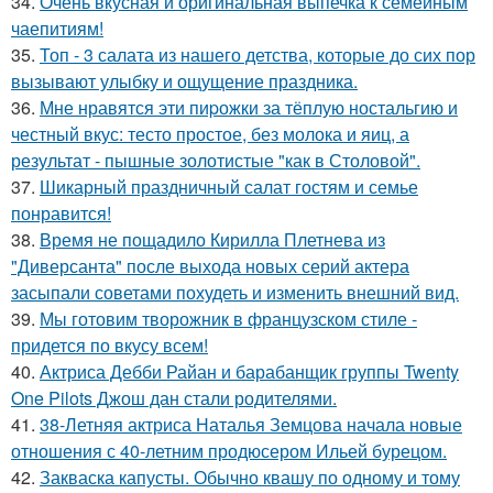
34.
Очень вкусная и оригинальная выпечка к семейным
чаепитиям!
35.
Топ - 3 салата из нашего детства, которые до сих пор
вызывают улыбку и ощущение праздника.
36.
Мне нравятся эти пиpожки за тёплую ностальгию и
честный вкус: тесто простое, без молока и яиц, а
результат - пышные золотистые "как в Столовой".
37.
Шикарный праздничный салат гостям и семье
понравится!
38.
Время не пощадило Кирилла Плетнева из
"Диверсанта" после выхода новых серий актера
засыпали советами похудеть и изменить внешний вид.
39.
Мы готовим творожник в французском стиле -
придется по вкусу всем!
40.
Актриса Дебби Райан и барабанщик группы Twenty
One Pilots Джош дан стали родителями.
41.
38-Летняя актриса Наталья Земцова начала новые
отношения с 40-летним продюсером Ильей бурецом.
42.
Закваска капусты. Обычно квашу по одному и тому