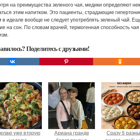
тря на преимущества зеленого чая, медики определяют нек
аться этим напитком. Это пациенты, страдающие гипертони
 в идеале вообще не следует употреблять зеленый чай. Е
ие на сон. По словам врачей, термогенная способность чая
изм.
авилось? Поделитесь с друзьями!
eлaю yжe втopую
Ариана гранде
Сразу 5 разн