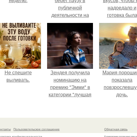
нeдeлю.
берет паузу в
вкусов, чтобы 
публичной
надоедало и
деятельности на
готовка был
фоне слухов о
проще.
своем здоровье.
Не спешите
Зендея получила
Мария пороши
выливать.
номинацию на
показала
премию "Эмми" в
повзрослевш
категории "лучшая
дочь.
актриса в
драматическом
сериале" за третий
сезон "эйфории".
онтакты
Пользовательское соглашение
Обратная связь
олитика конфидециальности
Копирование разрешено при у