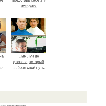
не
представь себе эту
историю.
а
на
Сын Луи де
фюнеса, который
ую
выбрал свой путь.
казании обратной гиперссылки.