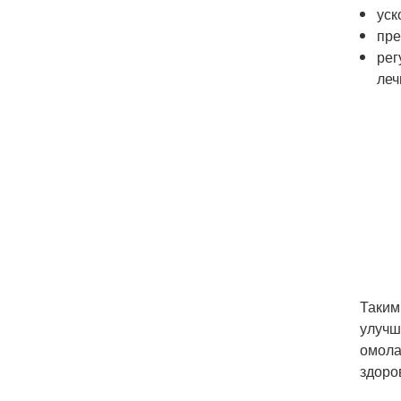
уск
пре
рег
леч
Таким
улучш
омола
здоро