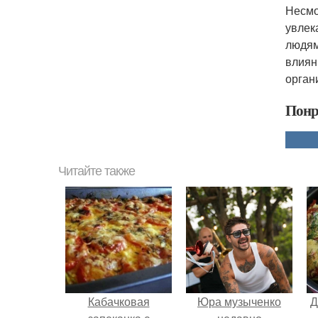
Несмо
увлек
людям
влиян
орган
Понр
Читайте также
Кабачковая
Юра музыченко
Д