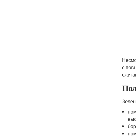
Несмо
с пов
сжига
Пол
Зелен
пом
выс
бор
пом