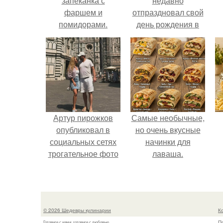
запеканка с
недавно
фаршем и
отпраздновал свой
помидорами.
день рождения в
кругу самых
близких и родных
людей.
Артур пирожков
Самые необычные,
опубликовал в
но очень вкусные
социальных сетях
начинки для
трогательное фото
лаваша.
с супругой
Анжеликой,
сделанное во
время их недавнего
© 2026 Шедевры кулинарии
К
путешествия в
П
Готовьте с нами, готовьте с любовью