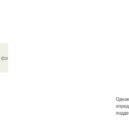
⇦
Однак
опред
подде