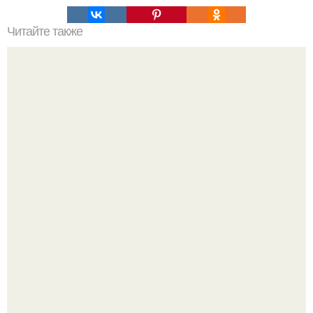
Читайте также
Крем банановый для торта. Банановый крем для торта:
три рецепта как приготовить.
Юра музыченко недавно отпраздновал свой день