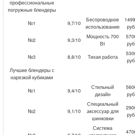
профессиональные
погружные блендеры
Беспроводное
149
№1
9,7/10
использование
руб
Мощность 700
570
№2
9,3/10
Вт
руб
530
№3
8,8/10
Тихая работа
руб
Лучшие блендеры с
нарезкой кубиками
Стильный
560
№1
9,4/10
дизайн
руб
Специальный
290
№2
9,1/10
аксессуар для
руб
шинковки
Система
470