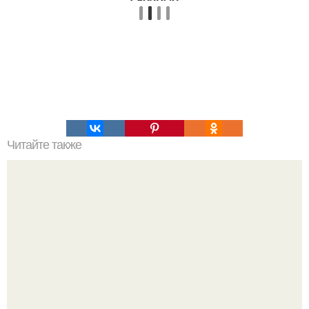
Читайте также
С помощью астрологического квадрата отношений
можно быстро и достаточно точно определить
совместимость знаков зодиака.