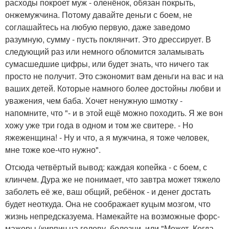
расходы покроет муж - оленёнок, обязан покрыть,
онжемужчина. Потому давайте деньги с боем, не
соглашайтесь на любую первую, даже заведомо
разумную, сумму - пусть поклянчит. Это дрессирует. В
следующий раз или немного обломится заламывать
сумасшедшие цифры, или будет знать, что ничего так
просто не получит. Это сэкономит вам деньги на вас и на
ваших детей. Которые намного более достойны любви и
уважения, чем баба. Хочет ненужную шмотку -
напомните, что "- и в этой ещё можно походить. Я же вон
хожу уже три года в одном и том же свитере. - Но
яжеженщина! - Ну и что, а я мужчина, я тоже человек,
мне тоже кое-что нужно".
Отсюда четвёртый вывод: каждая копейка - с боем, с
клинчем. Дура же не понимает, что завтра может тяжело
заболеть её же, ваш общий, ребёнок - и денег достать
будет неоткуда. Она не соображает куцым мозгом, что
жизнь непредсказуема. Намекайте на возможные форс-
мажоры (кирпич на голову, болезни, или "Может, Когда-