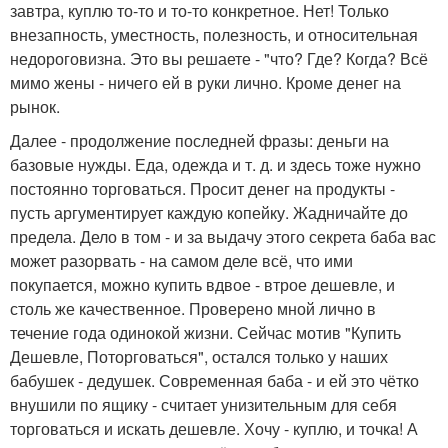
завтра, куплю то-то и то-то конкретное. Нет! Только
внезапность, уместность, полезность, и относительная
недороговизна. Это вы решаете - "что? Где? Когда? Всё
мимо жены - ничего ей в руки лично. Кроме денег на
рынок.
Далее - продолжение последней фразы: деньги на
базовые нужды. Еда, одежда и т. д. и здесь тоже нужно
постоянно торговаться. Просит денег на продукты -
пусть аргументирует каждую копейку. Жадничайте до
предела. Дело в том - и за выдачу этого секрета баба вас
может разорвать - на самом деле всё, что ими
покупается, можно купить вдвое - втрое дешевле, и
столь же качественное. Проверено мной лично в
течение года одинокой жизни. Сейчас мотив "Купить
Дешевле, Поторговаться", остался только у наших
бабушек - дедушек. Современная баба - и ей это чётко
внушили по ящику - считает унизительным для себя
торговаться и искать дешевле. Хочу - куплю, и точка! А