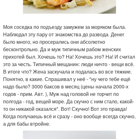
Моя соседка по подъезду замужем за моряком была.
Наблюдал эту пару от знакомства до развода. Денег
было много, но просерались они абсолютно
бесконтрольно. Да и муж типичным рабом женских
прихотей был. Хочешь то? На! Хочешь это? На! И считал
это за честь. Типичный мещанин: люди ничто - вещи всё.
В итоге что? Жена заскучала и подалась во все тяжкие.
Понятно, в какие. Спрашивал у неё - "ну чего тебе ещё
надо было? 3000 баксов в месяц (цены начала 2000-х
годов - прим. Авт. ), Муж над головой не торчит по
полгода - год, вещей море. Да скучно с ним стало, какой-
то он никакой оказался". Вот! Скучно! Вот это правда!
Когда получаешь всё и сразу - оно вообще всегда скучно,
а для бабы втройне.