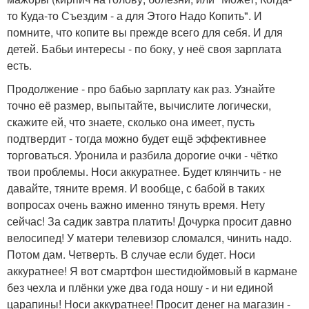
то Куда-то Съездим - а для Этого Надо Копить". И
помните, что копите вы прежде всего для себя. И для
детей. Бабьи интересы - по боку, у неё своя зарплата
есть.
Продолжение - про бабью зарплату как раз. Узнайте
точно её размер, выпытайте, вычислите логически,
скажите ей, что знаете, сколько она имеет, пусть
подтвердит - тогда можно будет ещё эффективнее
торговаться. Уронила и разбила дорогие очки - чётко
твои проблемы. Носи аккуратнее. Будет клянчить - не
давайте, тяните время. И вообще, с бабой в таких
вопросах очень важно именно тянуть время. Нету
сейчас! За садик завтра платить! Дочурка просит давно
велосипед! У матери телевизор сломался, чинить надо.
Потом дам. Четверть. В случае если будет. Носи
аккуратнее! Я вот смартфон шестидюймовый в кармане
без чехла и плёнки уже два года ношу - и ни единой
царапины! Носи аккуратнее! Просит денег на магазин -