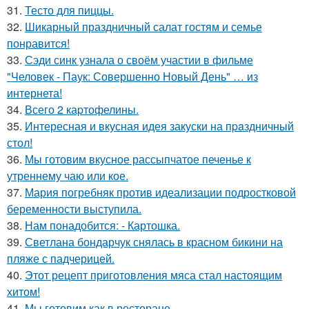
31.
Тесто для пиццы.
32.
Шикарный праздничный салат гостям и семье
понравится!
33.
Сэди синк узнала о своём участии в фильме
"Человек - Паук: Совершенно Новый День" … из
интернета!
34.
Всего 2 каpтофелины.
35.
Интересная и вкусная идея закуски на пpaздничный
стол!
36.
Мы готовим вкусное рассыпчатое печенье к
утреннему чаю или кое.
37.
Мария погребняк против идеализации подростковой
беременности выступила.
38.
Нам понадобится: - Картошка.
39.
Светлана бондарчук снялась в красном бикини на
пляже с падчерицей.
40.
Этот рецепт приготовления мяса стал настоящим
хитом!
41.
Мы готовим как в ресторане.