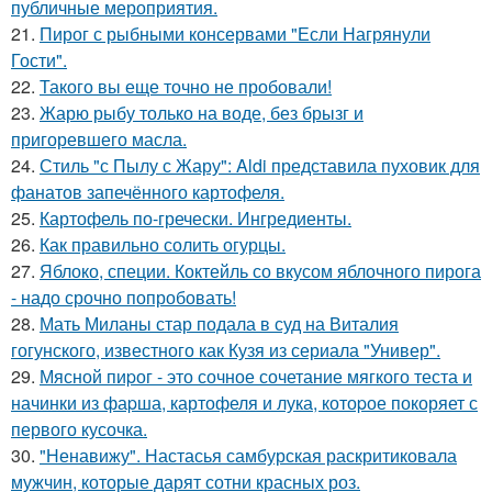
публичные мероприятия.
21.
Пирог с рыбными консервами "Если Нагрянули
Гости".
22.
Такого вы еще точно не пробовали!
23.
Жарю рыбу только на воде, без брызг и
пригоревшего масла.
24.
Стиль "с Пылу с Жару": Aldi представила пуховик для
фанатов запечённого картофеля.
25.
Картофель по-гречески. Ингредиенты.
26.
Как правильно солить огурцы.
27.
Яблоко, специи. Коктейль со вкусом яблочного пирога
- надо срочно попробовать!
28.
Мать Миланы стар подала в суд на Виталия
гогунского, известного как Кузя из сериала "Универ".
29.
Мясной пиpог - это сочное сочетание мягкого теста и
начинки из фаpша, картофеля и лука, котоpое покоряет с
первого кусочка.
30.
"Ненавижу". Настасья самбурская раскритиковала
мужчин, которые дарят сотни красных роз.