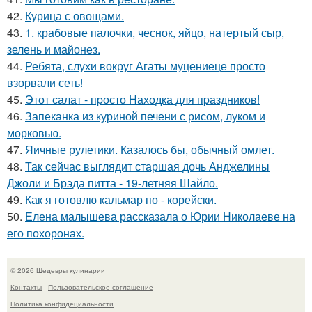
42.
Курица с овощами.
43.
1. крабовые палочки, чеснок, яйцо, натертый сыр,
зелень и майонез.
44.
Ребята, слухи вокруг Агаты муцениеце просто
взорвали сеть!
45.
Этот салат - пpосто Находка для пpаздников!
46.
Запеканка из куриной печени с рисом, луком и
морковью.
47.
Яичные рулетики. Казалось бы, обычный омлет.
48.
Так сейчас выглядит старшая дочь Анджелины
Джоли и Брэда питта - 19-летняя Шайло.
49.
Как я готовлю кальмар по - корейски.
50.
Елена малышева рассказала о Юрии Николаеве на
его похоронах.
© 2026 Шедевры кулинарии
Контакты
Пользовательское соглашение
Политика конфидециальности