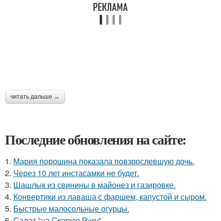
читать дальше →
Последние обновления на сайте:
1.
Мария порошина показала повзрослевшую дочь.
2.
Через 10 лет инстасамки не будет.
3.
Шашлык из свинины в майонез и газировке.
4.
Конвертики из лаваша с фаршем, капустой и сыром.
5.
Быстрые малосольные огурцы.
6.
Салат "на Скорую Руку".