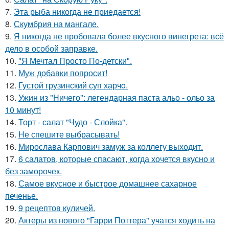
7.
Эта рыба никогда не приедается!
8.
Скумбрия на мангале.
9.
Я никогда не пробовала более вкусного винегрета: всё
дело в особой заправке.
10.
"Я Мечтал Просто По-детски".
11.
Муж добавки попросит!
12.
Густой грузинский суп харчo.
13.
Ужин из "Ничего": легендарная паста альо - ольо за
10 минут!
14.
Торт - салат "Чудо - Слойка".
15.
Не спешите выбрасывать!
16.
Мирослава Карпович замуж за коллегу выходит.
17.
6 салатов, которые спасают, когда хочется вкусно и
без заморочек.
18.
Самое вкусное и быстрое домашнее сахарное
печенье.
19.
9 рецептов куличей.
20.
Актеры из нового "Гарри Поттера" учатся ходить на