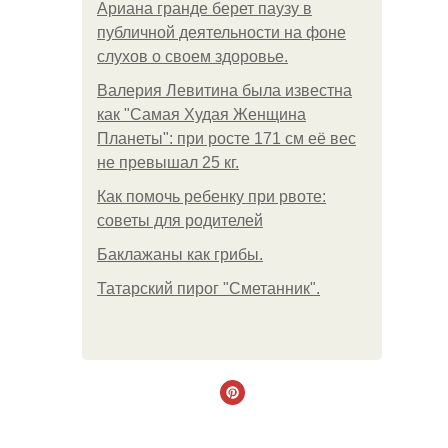
Ариана гранде берет паузу в
публичной деятельности на фоне
слухов о своем здоровье.
Валерия Левитина была известна
как "Самая Худая Женщина
Планеты": при росте 171 см её вес
не превышал 25 кг.
Как помочь ребенку при рвоте:
советы для родителей
Баклажаны как грибы.
Татарский пирог "Сметанник".