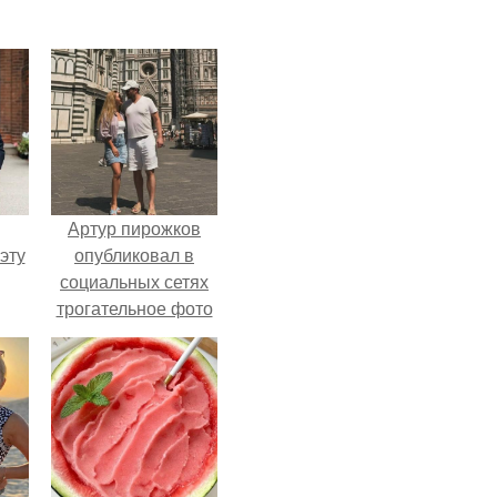
Артур пирожков
эту
опубликовал в
социальных сетях
трогательное фото
с супругой
Анжеликой,
сделанное во
время их недавнего
путешествия в
Италию.