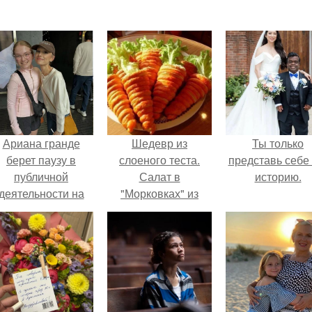
Ариана гранде
Шедевр из
Ты только
берет паузу в
слоеного теста.
представь себе 
публичной
Салат в
историю.
деятельности на
"Морковках" из
фоне слухов о
слоеного теста.
своем здоровье.