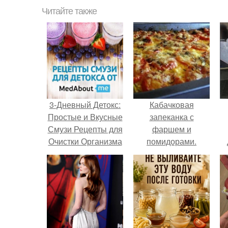
Читайте также
3-Дневный Детокс:
Кабачковая
Простые и Вкусные
запеканка с
Смузи Рецепты для
фаршем и
Очистки Организма
помидорами.
в Домашних
Условиях