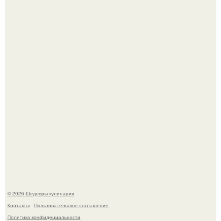
Самая популярная еда летом - мороженое.
Первый раз я попробовал его, когда приехал в гости к
деду.
© 2026 Шедевры кулинарии
Контакты
Пользовательское соглашение
Политика конфидециальности