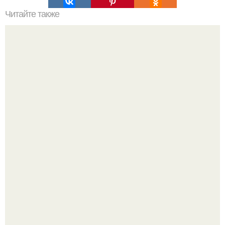
Читайте также
С помощью астрологического квадрата отношений
можно быстро и достаточно точно определить
совместимость знаков зодиака.