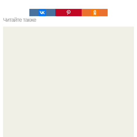
Читайте также
Домашний мармелад. Ингредиенты:
Варенье - пятиминутка в 1 прием из любого вида ягод: