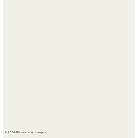
Зендея получила номинацию на премию "Эмми" в
категории "лучшая актриса в драматическом сериале" за
третий сезон "эйфории".
Мария порошина показала повзрослевшую дочь.
© 2026 Шедевры кулинарии