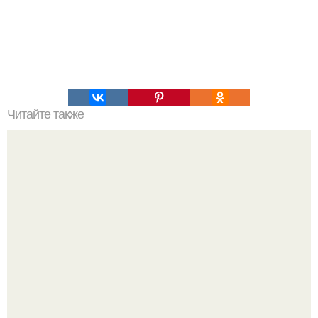
Читайте также
10 вкуснейших начинок для тарталеток.