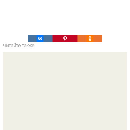
Читайте также
Фитнес пирожные. Фитнес - пирожные: топ - 5 рецептов