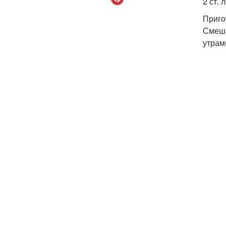
2 ст. 
Приго
Смеша
утрам