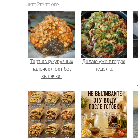
Читайте также
Торт из кукурузных
Дeлaю yжe втopую
палочек (торт без
нeдeлю.
выпечки.