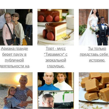
Ариана гранде
Торт - мусс
Ты только
берет паузу в
"Тирамису" с
представь себе 
публичной
зеркальной
историю.
деятельности на
глазурью.
фоне слухов о
своем здоровье.