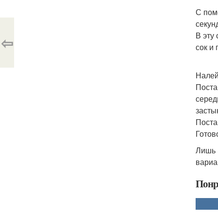
С пом
секун
В эту
⇦
сок и
Налей
Поста
серед
засты
Поста
Готов
Лишь 
вариа
Понр