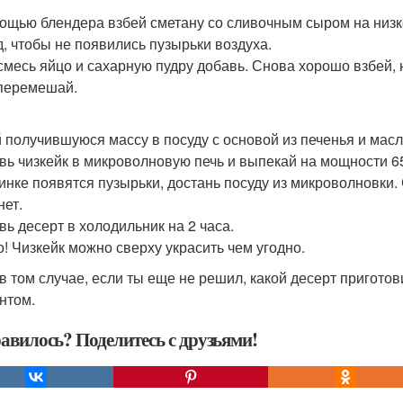
ощью блендера взбей сметану со сливочным сыром на низко
д, чтобы не появились пузырьки воздуха.
 смесь яйцо и сахарную пудру добавь. Снова хорошо взбей,
 перемешай.
 получившуюся массу в посуду с основой из печенья и масл
вь чизкейк в микроволновую печь и выпекай на мощности 650
инке появятся пузырьки, достань посуду из микроволновки.
нет.
вь десерт в холодильник на 2 часа.
о! Чизкейк можно сверху украсить чем угодно.
в том случае, если ты еще не решил, какой десерт приготов
нтом.
авилось? Поделитесь с друзьями!