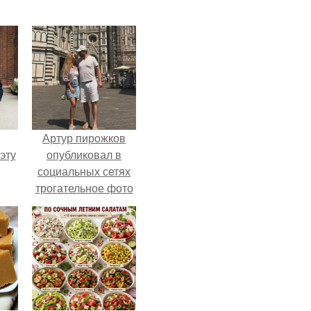
Артур пирожков
эту
опубликовал в
социальных сетях
трогательное фото
с супругой
Анжеликой,
сделанное во
время их недавнего
путешествия в
Италию.