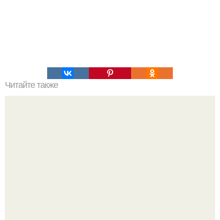
Читайте также
Генуэзский шоколадный бисквит.