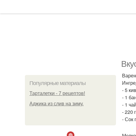
Вку
Варен
Ингре
Популярные материалы
- 5 ки
Тарталетки - 7 рецептов!
- 1 ба
Аджика из слив на зиму.
- 1 ч
- 220 
- Сок
Мелко