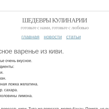
ШЕДЕВРЫ КУЛИНАРИИ
готовьте с нами, готовьте с любовью
главная
новости
статьи
сное варенье из киви.
ье очень вкусное.
диенты:
ви.
нан.
айная ложка желатина.
гр. сахара.
 половины лимона.
 порезать киви. Туда же порезать мелко банан. Помять не о