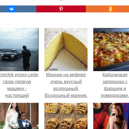
mirchik купил себе
Манник на кефире
Кабачковая
свою первую
очень вкусный
запеканка с
машину -
воздушный.
фаршем и
настоящий
Воздушный манник.
помидорами.
втомобиль мечты
Манник получился
для многих
не сухой, наоборот
автолюбителей.
даже влажноватый,
рассыпчатый.