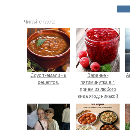
Читайте также
Соус ткемали - 8
Варенье -
A
рецептов.
пятиминутка в 1
прием из любого
вида ягод: никакой
длительной варки,
а
все витамины на
месте!