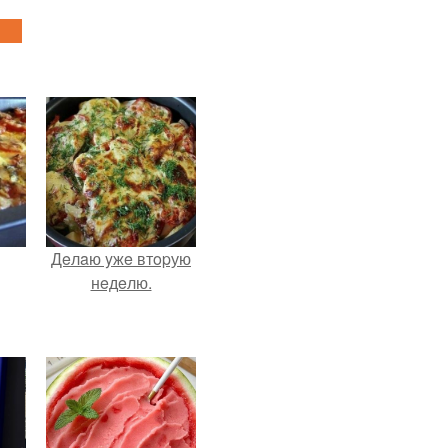
Дeлaю yжe втopую
нeдeлю.