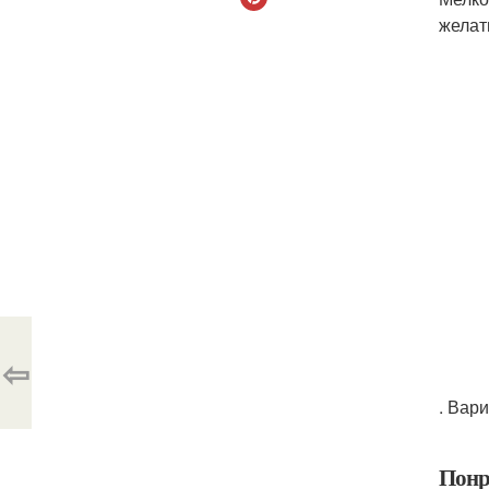
желат
⇦
. Вар
Понр