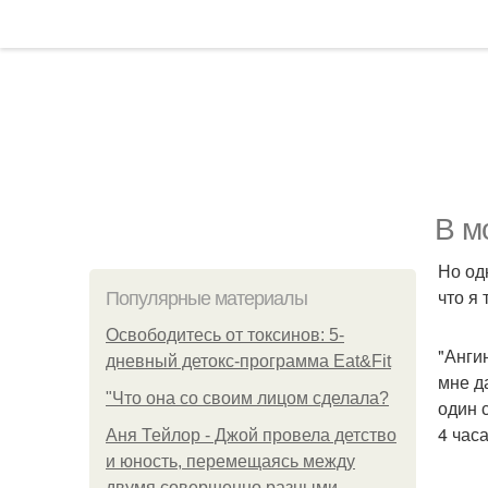
В м
Но од
что я 
Популярные материалы
Освободитесь от токсинов: 5-
"Анги
дневный детокс-программа Eat&Fit
мне д
"Что она со своим лицом сделала?
один 
4 час
Аня Тейлор - Джой провела детство
и юность, перемещаясь между
двумя совершенно разными