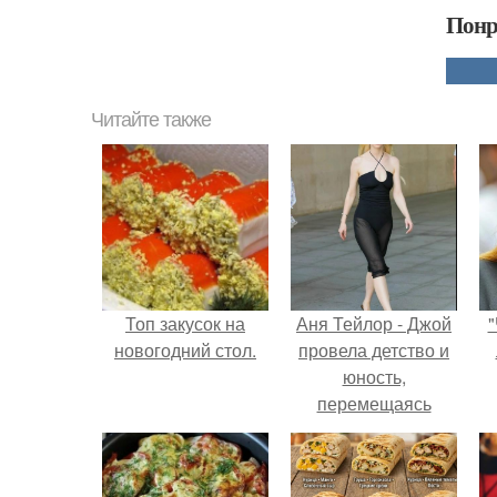
Понр
Читайте также
Топ закусок на
Аня Тейлор - Джой
"
новогодний стол.
провела детство и
юность,
перемещаясь
между двумя
совершенно
разными