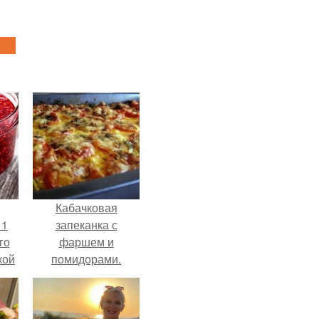
Кабачковая
 1
запеканка с
го
фаршем и
кой
помидорами.
ки,
на