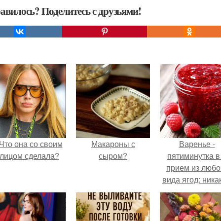
авилось? Поделитесь с друзьями!
Что она со своим
Макароны с
Варенье -
лицом сделала?
сыром?
пятиминутка в
прием из любо
вида ягод: ника
длительной вар
все витамины 
месте!