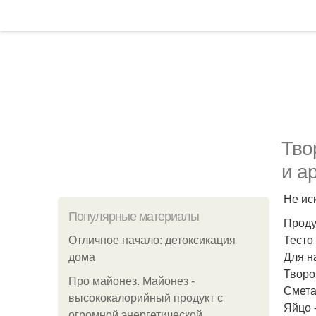
Тво
и а
Не ис
Популярные материалы
Проду
Тесто 
Отличное начало: детоксикация
Для н
дома
Творог
Про майонез. Майонез -
Сметан
высококалорийный продукт с
Яйцо -
огромной энергетической