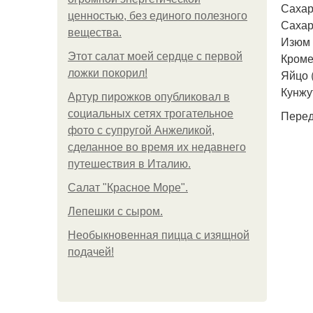
Сахар 
ценностью, без единого полезного
Сахар
вещества.
Изюм -
Этот салат моей сердце с первой
Кроме
ложки покорил!
Яйцо 
Кунжут
Артур пирожков опубликовал в
социальных сетях трогательное
Перед
фото с супругой Анжеликой,
сделанное во время их недавнего
путешествия в Италию.
Салат "Красное Море".
Лепешки с сыром.
Необыкновенная пицца с изящной
подачей!