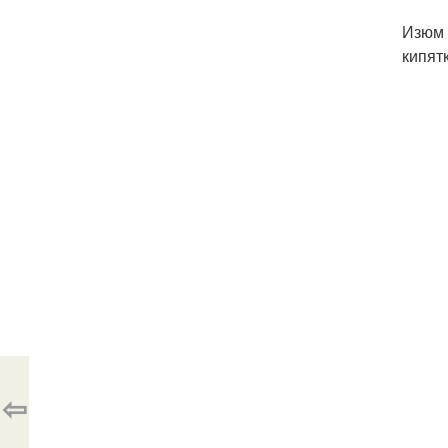
Изюм 
кипят
⇦