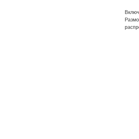
Включ
Размо
распр