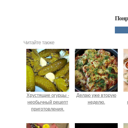
Понр
Читайте также
Хрустящие огурцы -
Дeлaю yжe втopую
необычный рецепт
нeдeлю.
приготовления.