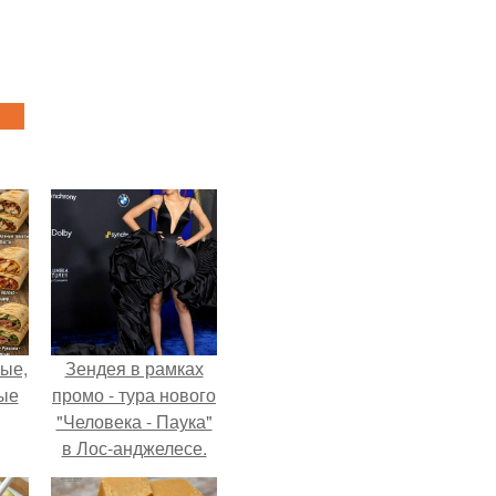
ые,
Зендея в рамках
ные
промо - тура нового
"Человека - Паука"
в Лос-анджелесе.