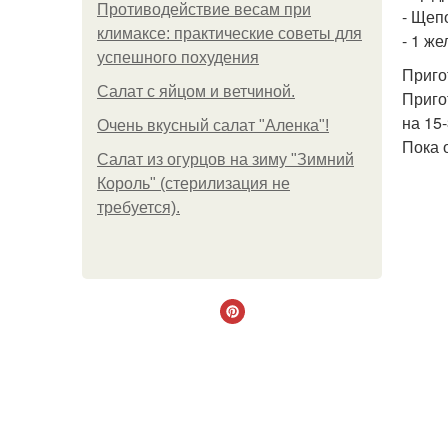
Противодействие весам при
- Щеп
климаксе: практические советы для
- 1 ж
успешного похудения
Приго
Салат с яйцом и ветчиной.
Приго
на 15-
Очень вкусный салат "Аленка"!
Пока 
Салат из огурцов на зиму "Зимний
Король" (стерилизация не
требуется).