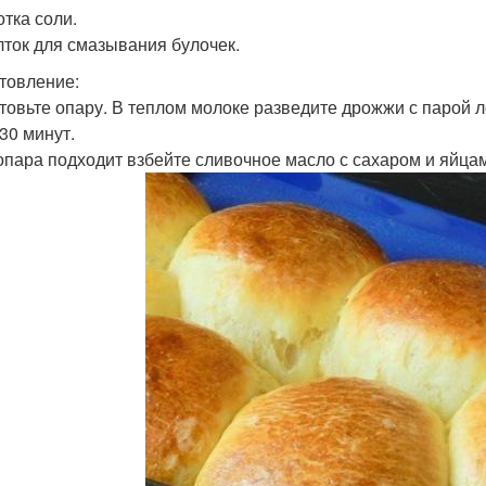
отка соли.
елток для смазывания булочек.
товление:
товьте опару. В теплом молоке разведите дрожжи с парой л
30 минут.
опара подходит взбейте сливочное масло с сахаром и яйца