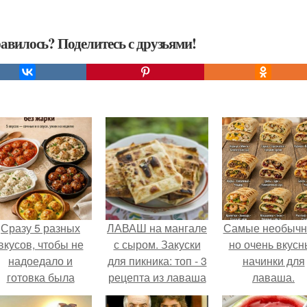
авилось? Поделитесь с друзьями!
Сразу 5 разных
ЛАВАШ на мангале
Самые необычн
вкусов, чтобы не
с сыром. Закуски
но очень вкус
надоедало и
для пикника: топ - 3
начинки для
готовка была
рецепта из лаваша
лаваша.
проще.
на мангале на