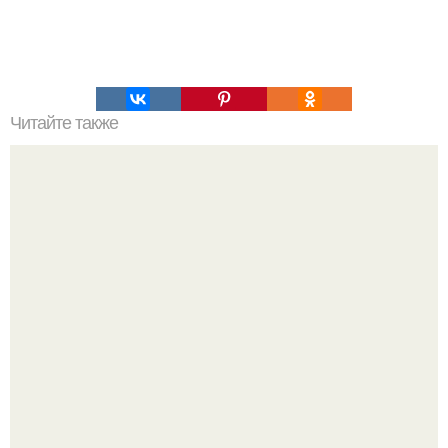
Читайте также
Накормить вкусно большую семью не составит вам
большого труда с этими рецептами!