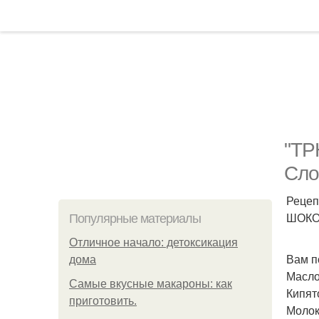
"ТР
Сло
Рецепт
ШОКО
Популярные материалы
Отличное начало: детоксикация
Вам п
дома
Масло
Самые вкусные макароны: как
Кипято
приготовить.
Молок