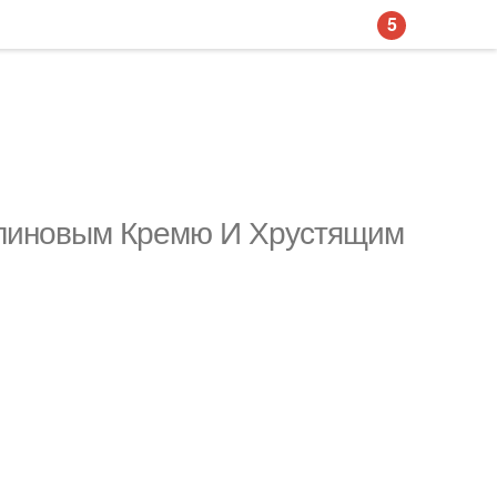
5
линовым Кремю И Хрустящим