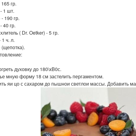
 165 гр.
- 1 шт.
- 190 гр.
- 40 гр.
литель ( Dr. Oetker) - 5 гр.
 1 ч. л.
 (щепотка).
товление:
огреть духовку до 180\xB0с.
зъе мную форму 18 см застелить пергаментом.
бить яи цо с сахаром до пышнои светлои массы. Добавить ма