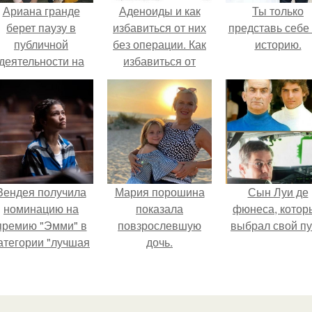
Ариана гранде
Аденоиды и как
Ты только
берет паузу в
избавиться от них
представь себе 
публичной
без операции. Как
историю.
деятельности на
избавиться от
фоне слухов о
аденоидов без
своем здоровье.
операции?
Зендея получила
Мария порошина
Сын Луи де
номинацию на
показала
фюнеса, котор
премию "Эмми" в
повзрослевшую
выбрал свой пу
атегории "лучшая
дочь.
актриса в
драматическом
ериале" за третий
сезон "эйфории".