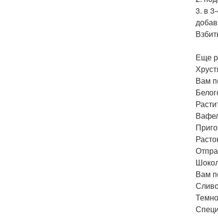
3. в 
добав
Взбит
Еще р
Хруст
Вам п
Белог
Растит
Вафел
Приго
Расто
Отпра
Шокол
Вам п
Сливо
Темно
Специй