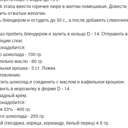
3-4 этапа ввести горячее пюре в желтки помешивая. Довести
ить отжатыи желатин.
ь блендером и остудить до 30 с., а после добавить сливочно
аз пробить блендером и залить в кольцо D - 14. Отправить в
ящии слои:
онадобится:
о шоколада - 100 гр.
ельно масло - 60 гр.
ьная крошка - 3 ст. Ложки.
товление:
пить шоколад и соединить с маслом и вафельнои крошкои.
вить в морозилку в форме D - 14.
адный крем.
онадобится:
к 33% - 400 гр.
го шоколада - 250 гр.
 (гвоздика, корица, кориандр, белый перец) 4-5 гр.