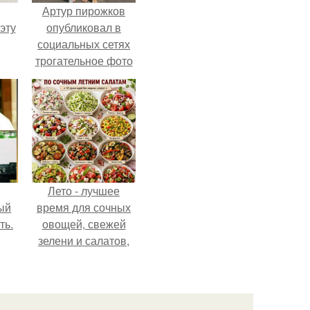
Артур пирожков
эту
опубликовал в
социальных сетях
трогательное фото
с супругой
Анжеликой,
сделанное во
время их недавнего
путешествия в
Италию.
Лето - лучшее
ый
время для сочных
ть.
овощей, свежей
зелени и салатов,
которые готовятся
буквально за
несколько минут.