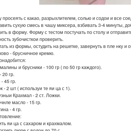
ку просеять с какао, разрыхлителем, солью и содои и все сое
бавить сухую смесь в чашу миксера, взбивать 3-4 минуты, до
лить в форму. Форму с тестом постучать по столу и отправит
ность зубочисткои проверить.
тать из формы, остудить на решетке, завернуть в пле нку и 
ово - брусничное кремю.
онадобится:
алины и брусники - 100 гр ( по 50 гр каждого).
 20 гр.
- 45 гр.
 - 2 шт ( используи те яи ца с 1).
узныи Крахмал - 2 ст. Ложки.
чнле масло - 15 гр.
на - 4 гр.
товление:
бить яи ца с сахаром и крахмалом.
огреть пюре с водои до 70 с.