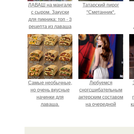
ЛАВАШ на мангале
Татарский пирог
с сыром. Закуски
"Сметанник".
для пикника: топ - 3
рецепта из лаваша
на мангале на
любой вкус.
Самые необычные,
Любуемся
но очень вкусные
сногсшибательным
начинки для
актерским составом
лаваша.
на очередной
к
премьере нового
человека - паука.
с