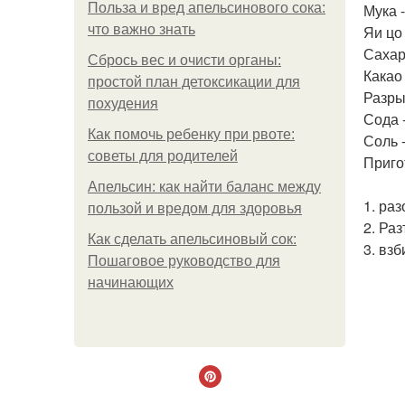
Польза и вред апельсинового сока:
Мука -
что важно знать
Яи цо 
Сахар 
Сбрось вес и очисти органы:
Какао 
простой план детоксикации для
Разрых
похудения
Сода -
Как помочь ребенку при рвоте:
Соль -
советы для родителей
Приго
Апельсин: как найти баланс между
1. раз
пользой и вредом для здоровья
2. Ра
Как сделать апельсиновый сок:
3. вз
Пошаговое руководство для
начинающих