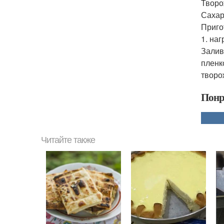
Творо
Сахарн
Приго
1. на
Залив
пленк
творо
Понр
Читайте также