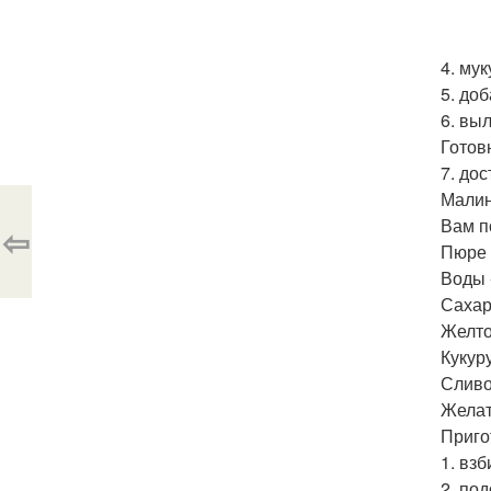
4. му
5. до
6. вы
Готов
7. дос
Малин
Вам п
⇦
Пюре м
Воды -
Сахар 
Желток
Кукур
Сливо
Желати
Приго
1. вз
2. под