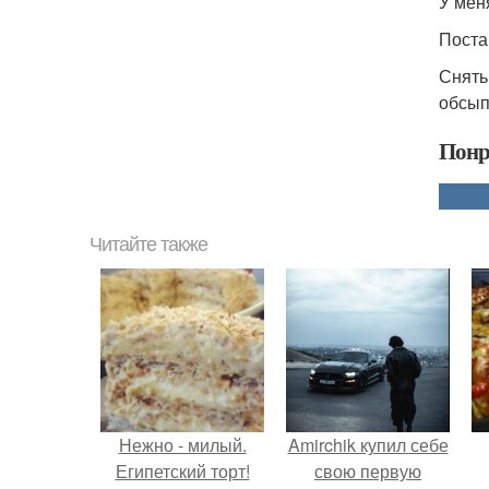
У мен
Поста
Снять
обсып
Понр
Читайте также
Нежно - милый.
Amirchik купил себе
Египетский торт!
свою первую