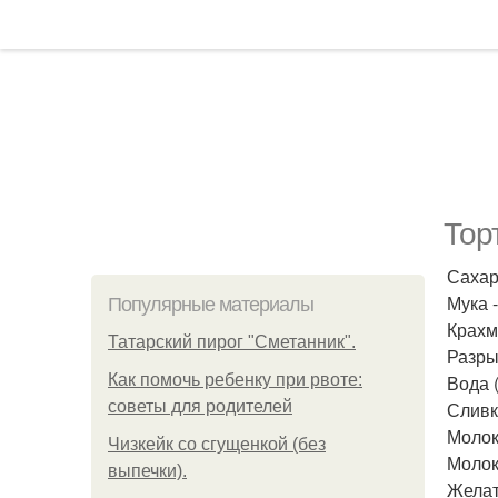
Торт
Сахар 
Мука -
Популярные материалы
Крахма
Татарский пирог "Сметанник".
Разрых
Как помочь ребенку при рвоте:
Вода (
советы для родителей
Сливк
Молоко
Чизкейк со сгущенкой (без
Молоко
выпечки).
Желати