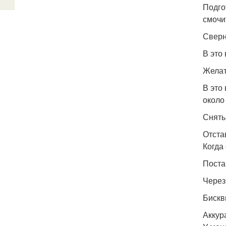
Подго
смочит
Сверн
В это
Желат
В это
около
Снять
Отста
Когда
Поста
Через
Бискв
Аккур