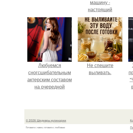
машину -
настоящий
автомобиль мечты
для многих
автолюбителей.
Любуемся
Не спешите
сногсшибательным
выливать.
п
актерским составом
"
на очередной
премьере нового
человека - паука.
© 2026 Шедевры кулинарии
К
П
Готовьте с нами, готовьте с любовью