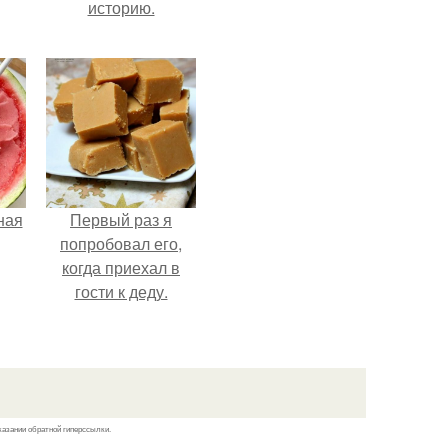
историю.
ная
Первый раз я
попробовал его,
когда приехал в
гости к деду.
казании обратной гиперссылки.