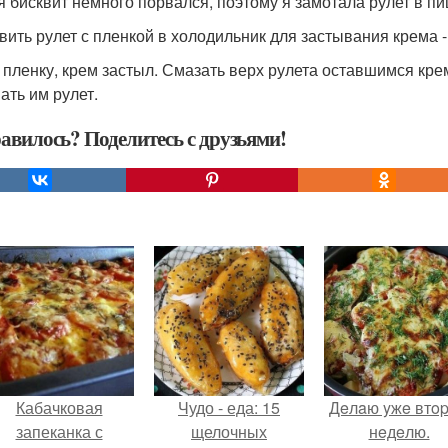
я бисквит немного порвался, поэтому я замотала рулет в п
вить рулет с пленкой в холодильник для застывания крема -
 пленку, крем застыл. Смазать верх рулета оставшимся кре
ать им рулет.
авилось? Поделитесь с друзьями!
Кабачковая
Чудо - еда: 15
Дeлaю yжe втo
запеканка с
щелочных
нeдeлю.