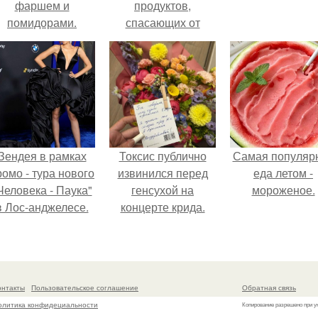
фаршем и
продуктов,
помидорами.
спасающих от
лишнего веса,
инфаркта и даже
рака.
Зендея в рамках
Токсис публично
Самая популяр
ромо - тура нового
извинился перед
еда летом -
Человека - Паука"
генсухой на
мороженое.
в Лос-анджелесе.
концерте крида.
онтакты
Пользовательское соглашение
Обратная связь
олитика конфидециальности
Копирование разрешено при у