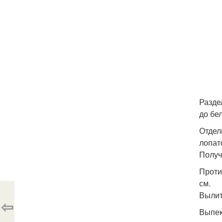
Разде
до бе
Отдел
лопат
Получ
Проти
см.
Вылит
⇦
Выпек