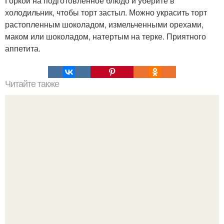
Горкой на подготовленное блюдо и уберите в
холодильник, чтобы торт застыл. Можно украсить торт
растопленным шоколадом, измельченными орехами,
маком или шоколадом, натертым на терке. Приятного
аппетита.
Читайте также
Суп - затируха. Многие, может, помнят, как бабушки в
деревне готовили его на обед.