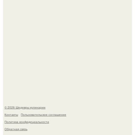
Лето - лучшее время для сочных овощей, свежей зелени
и салатов, которые готовятся буквально за несколько
минут.
Этот рецепт с первого раза даже у новичков получается.
© 2026 Шедевры кулинарии
Контакты
Пользовательское соглашение
Политика конфидециальности
Обратная связь