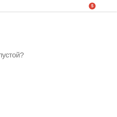
5
пустой?