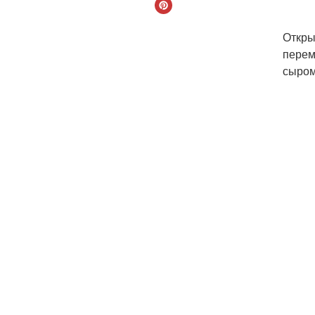
Откры
перем
сыром