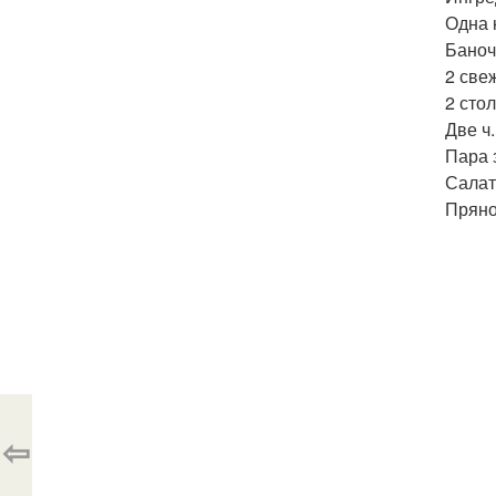
Одна 
Баноч
2 све
2 сто
Две ч
Пара 
Салат
Пряно
⇦