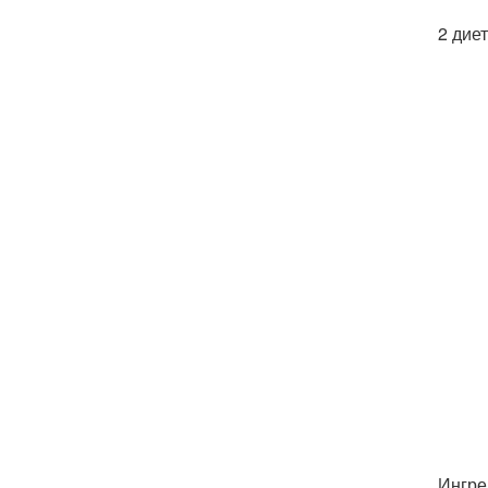
2 дие
Ингре