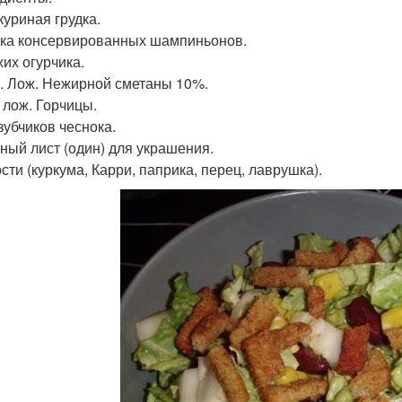
куриная грудка.
ка консервированных шампиньонов.
жих огурчика.
л. Лож. Нежирной сметаны 10%.
. лож. Горчицы.
зубчиков чеснока.
ный лист (один) для украшения.
сти (куркума, Карри, паприка, перец, лаврушка).