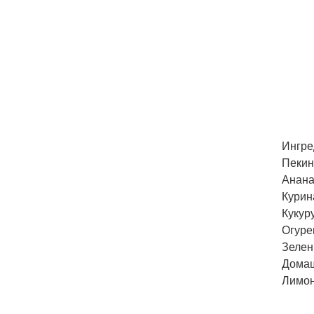
Ингре
Пекинс
Анана
Курина
Кукуру
Огуре
Зелен
Домаш
Лимон