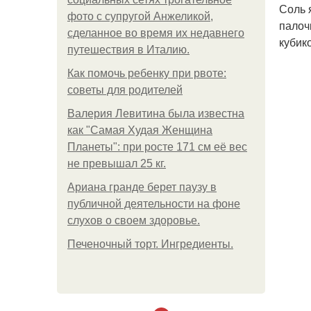
Соль 
фото с супругой Анжеликой,
палоч
сделанное во время их недавнего
кубик
путешествия в Италию.
Как помочь ребенку при рвоте:
советы для родителей
Валерия Левитина была известна
как "Самая Худая Женщина
Планеты": при росте 171 см её вес
не превышал 25 кг.
Ариана гранде берет паузу в
публичной деятельности на фоне
слухов о своем здоровье.
Печеночный торт. Ингредиенты.