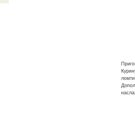
Приго
Курин
ломти
Допол
насла