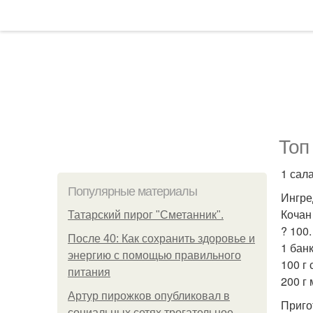
Топ
1 сал
Популярные материалы
Ингре
Кочан
Татарский пирог "Сметанник".
? 100.
После 40: Как сохранить здоровье и
1 бан
энергию с помощью правильного
100 г 
питания
200 г
Артур пирожков опубликовал в
Приго
социальных сетях трогательное