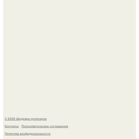
Зендея получила номинацию на премию "Эмми" в
категории "лучшая актриса в драматическом сериале" за
третий сезон "эйфории".
Сын Луи де фюнеса, который выбрал свой путь.
© 2026 Шедевры кулинарии
Контакты
Пользовательское соглашение
Политика конфидециальности