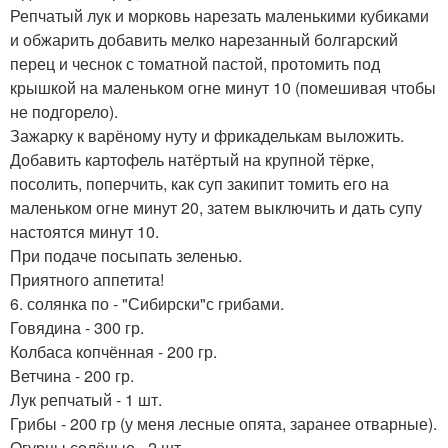
Репчатый лук и морковь нарезать маленькими кубиками
и обжарить добавить мелко нарезанный болгарский
перец и чеснок с томатной пастой, протомить под
крышкой на маленьком огне минут 10 (помешивая чтобы
не подгорело).
Зажарку к варёному нуту и фрикаделькам выложить.
Добавить картофель натёртый на крупной тёрке,
посолить, поперчить, как суп закипит томить его на
маленьком огне минут 20, затем выключить и дать супу
настоятся минут 10.
При подаче посыпать зеленью.
Приятного аппетита!
6. солянка по - "Сибирски"с грибами.
Говядина - 300 гр.
Колбаса копчённая - 200 гр.
Ветчина - 200 гр.
Лук репчатый - 1 шт.
Грибы - 200 гр (у меня лесные опята, заранее отварные).
Огурцы солёные - 2 шт.