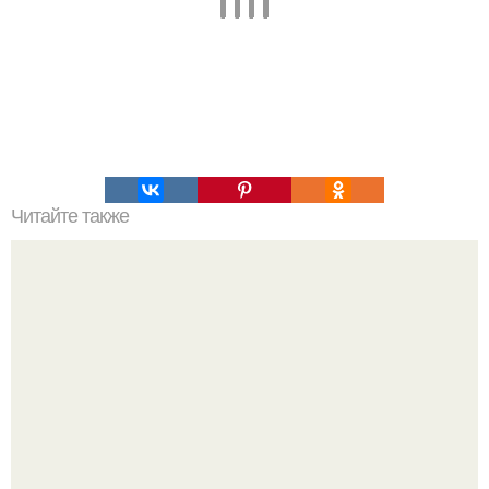
Читайте также
Силиконовые формы для выпечки, как пользоваться в
духовке. 9 правил использования силиконовых формам
для выпечки.