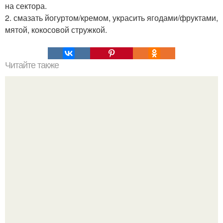
на сектора.
2. смазать йогуртом/кремом, украсить ягодами/фруктами,
мятой, кокосовой стружкой.
Читайте также
Украшения из карамели. Рецепт украшения из карамели
для тортов и пирожных.