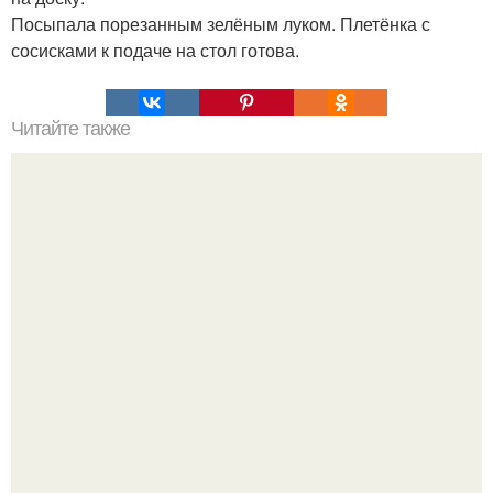
Посыпала порезанным зелёным луком. Плетёнка с
сосисками к подаче на стол готова.
Читайте также
Хлеб цельнозерновой это, какой. Цельнозерновой хлеб.
Настоящий цельнозерновой хлеб очень для здоровья
полезен.