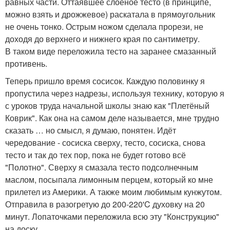
равных части. Оттаявшее слоеное тесто (в принципе,
можно взять и дрожжевое) раскатала в прямоугольник
не очень тонко. Острым ножом сделала прорези, не
доходя до верхнего и нижнего края по сантиметру.
В таком виде переложила тесто на заранее смазанный
противень.
Теперь пришло время сосисок. Каждую половинку я
пропустила через надрезы, используя технику, которую я
с уроков труда начальной школы знаю как "Плетёный
Коврик". Как она на самом деле называется, мне трудно
сказать … но смысл, я думаю, понятен. Идёт
чередование - сосиска сверху, тесто, сосиска, снова
тесто и так до тех пор, пока не будет готово всё
"Полотно". Сверху я смазала тесто подсолнечным
маслом, посыпала лимонным перцем, который ко мне
прилетел из Америки. А также моим любимым кунжутом.
Отправила в разогретую до 200-220'C духовку на 20
минут. Лопаточками переложила всю эту "Конструкцию"
на доску.