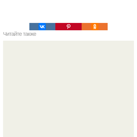
Читайте также
Крем банановый для торта. Банановый крем для торта:
три рецепта как приготовить.