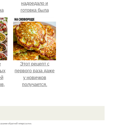
надоедало и
на
готовка была
о
проще.
е.
е
Этот рецепт с
ных
первого раза даже
ей
у новичков
ов,
получается.
тся
т.
казании обратной гиперссылки.