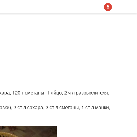
5
ара, 120 г сметаны, 1 яйцо, 2 ч л разрыхлителя,
ки), 2 ст л сахара, 2 ст л сметаны, 1 ст л манки,