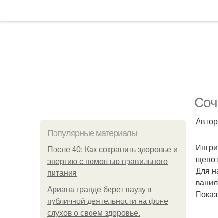
Соч
Автор
Популярные материалы
Ингрид
После 40: Как сохранить здоровье и
щепот
энергию с помощью правильного
Для на
питания
ванил
Ариана гранде берет паузу в
Показ
публичной деятельности на фоне
слухов о своем здоровье.