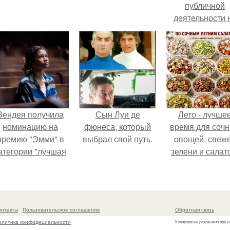
публичной
деятельности 
фоне слухов 
своем здоровь
Зендея получила
Сын Луи де
Лето - лучше
номинацию на
фюнеса, который
время для соч
премию "Эмми" в
выбрал свой путь.
овощей, свеж
атегории "лучшая
зелени и салат
актриса в
которые готовя
драматическом
буквально за
ериале" за третий
несколько мину
сезон "эйфории".
онтакты
Пользовательское соглашение
Обратная связь
олитика конфидециальности
Копирование разрешено при у