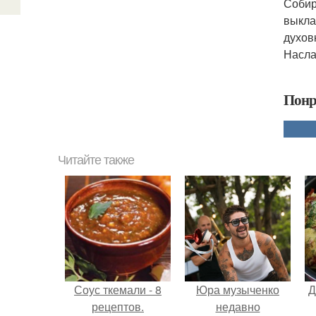
Собир
выкла
духов
Насла
Понр
Читайте также
Соус ткемали - 8
Юра музыченко
Д
рецептов.
недавно