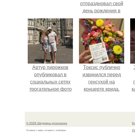
отпраздновал свой
день рождения в
кругу самых
близких и родных
людей.
Артур пирожков
Токсис публично
опубликовал в
извинился перед
социальных сетях
генсухой на
трогательное фото
концерте крида.
к
с супругой
Анжеликой,
сделанное во
с
время их недавнего
© 2026 Шедевры кулинарии
К
путешествия в
П
Готовьте с нами, готовьте с любовью
Италию.