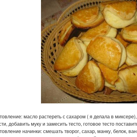
товление: масло растереть с сахаром ( я делала в миксере),
сти, добавить муку и замесить тесто, готовое тесто поставит
товление начинки: смешать творог, сахар, манку, белок, ва