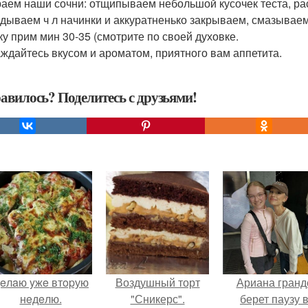
аем наши сочни: отщипываем небольшой кусочек теста, рас
дываем ч л начинки и аккуратненько закрываем, смазываем
ку прим мин 30-35 (смотрите по своей духовке.
ждайтесь вкусом и ароматом, приятного вам аппетита.
авилось? Поделитесь с друзьями!
eлaю yжe втopую
Воздушный торт
Ариана гранд
нeдeлю.
"Сникерс".
берет паузу 