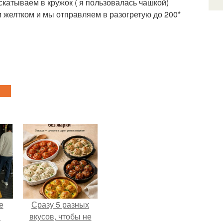
катываем в кружок ( я пользовалась чашкой)
 желтком и мы отправляем в разогретую до 200*
е
Сразу 5 разных
в
вкусов, чтобы не