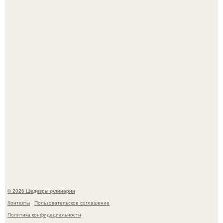
Лето - лучшее время для сочных овощей, свежей зелени
и салатов, которые готовятся буквально за несколько
минут.
Этот рецепт с первого раза даже у новичков получается.
© 2026 Шедевры кулинарии
Контакты
Пользовательское соглашение
Политика конфидециальности