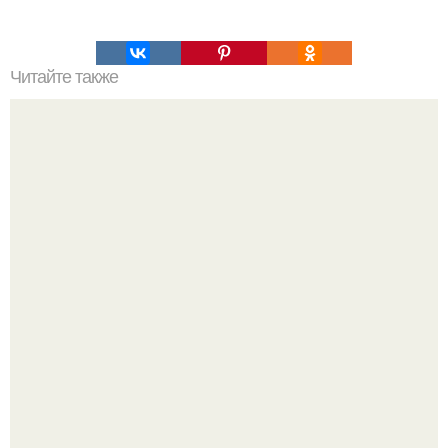
Читайте также
Пельменные секреты. Это блюдо всегда вызывает у
меня ощущения домашнего уюта и большой семьи.