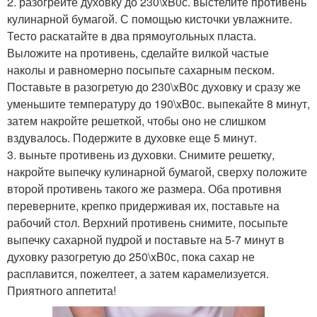
2. разогрейте духовку до 230\xB0с. выстелите противень
кулинарной бумагой. С помощью кисточки увлажните.
Тесто раскатайте в два прямоугольных пласта.
Выложите на противень, сделайте вилкой частые
наколы и равномерно посыпьте сахарным песком.
Поставьте в разогретую до 230\xB0с духовку и сразу же
уменьшите температуру до 190\xB0с. выпекайте 8 минут,
затем накройте решеткой, чтобы оно не слишком
вздувалось. Подержите в духовке еще 5 минут.
3. выньте противень из духовки. Снимите решетку,
накройте выпечку кулинарной бумагой, сверху положите
второй противень такого же размера. Оба противня
переверните, крепко придерживая их, поставьте на
рабочий стол. Верхний противень снимите, посыпьте
выпечку сахарной пудрой и поставьте на 5-7 минут в
духовку разогретую до 250\xB0с, пока сахар не
расплавится, пожелтеет, а затем карамелизуется.
Приятного аппетита!