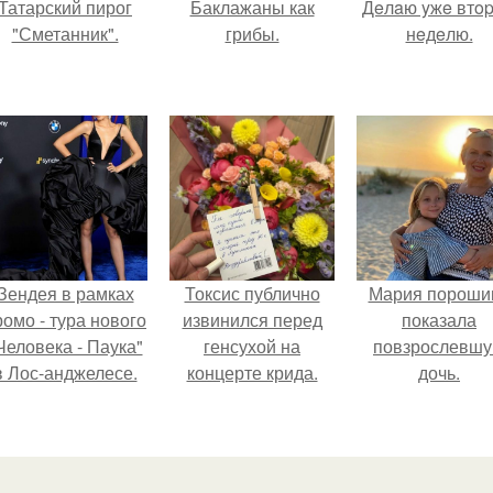
Татарский пирог
Баклажаны как
Дeлaю yжe втo
"Сметанник".
грибы.
нeдeлю.
Зендея в рамках
Токсис публично
Мария пороши
ромо - тура нового
извинился перед
показала
Человека - Паука"
генсухой на
повзрослевш
в Лос-анджелесе.
концерте крида.
дочь.