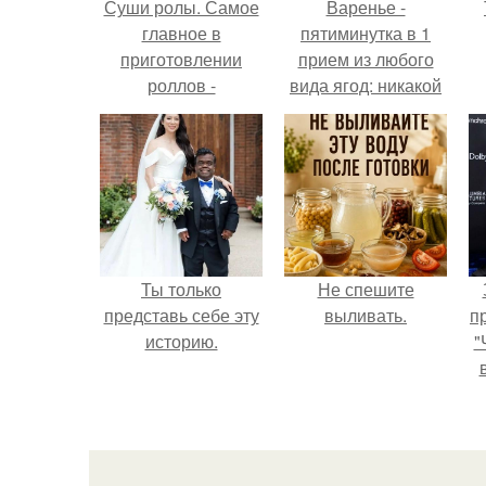
Суши ролы. Самое
Варенье -
главное в
пятиминутка в 1
приготовлении
прием из любого
роллов -
вида ягод: никакой
приготовить
длительной варки,
правильно рис.
все витамины на
месте!
Ты только
Не спешите
представь себе эту
выливать.
п
историю.
"