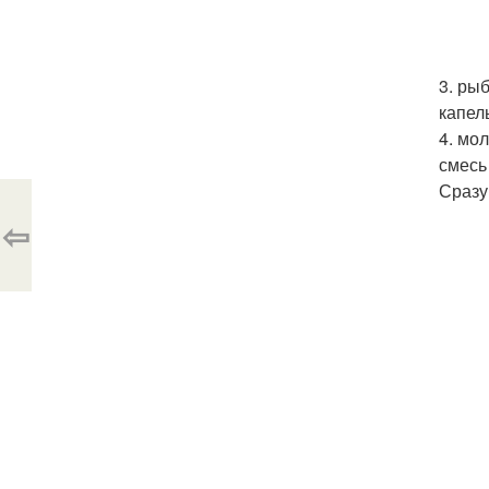
3. ры
капел
4. мо
смесь 
Сразу
⇦