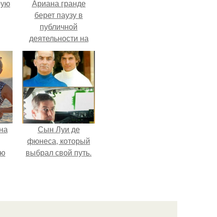
pую
Ариана гранде
берет паузу в
публичной
деятельности на
фоне слухов о
своем здоровье.
на
Сын Луи де
фюнеса, который
ую
выбрал свой путь.