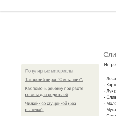
Сли
Ингре
Популярные материалы
- Лосо
Татарский пирог "Сметанник".
- Кар
Как помочь ребенку при рвоте:
- Лук 
советы для родителей
- Слив
- Моло
Чизкейк со сгущенкой (без
- Мука 
выпечки).
- Сок