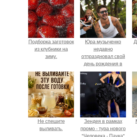
Подборка заготовок
Юра музыченко
Д
из клубники на
недавно
зиму.
отпраздновал свой
день рождения в
кругу самых
близких и родных
людей.
Не спешите
Зендея в рамках
выливать.
промо - тура нового
"Человека - Паука"