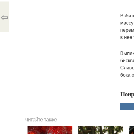
⇦
Взбит
массу
перем
в нее 
Выпек
бискв
Сливо
бока 
Понр
Читайте также