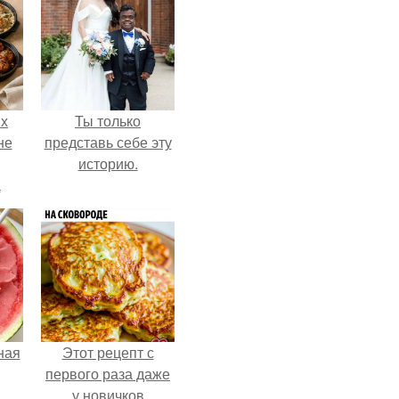
ых
Ты только
не
представь себе эту
историю.
а
ная
Этот рецепт с
первого раза даже
у новичков