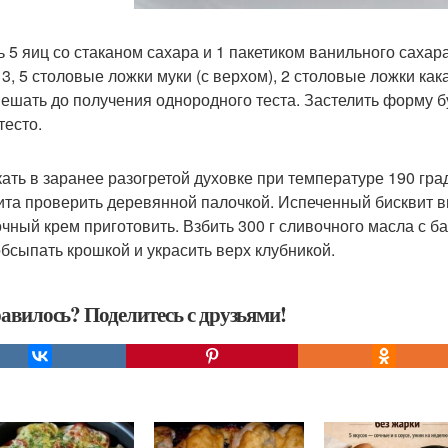
ь 5 яиц со стаканом сахара и 1 пакетиком ванильного саха
 3, 5 столовые ложки муки (с верхом), 2 столовые ложки ка
ешать до получения однородного теста. Застелить форму б
тесто.
ать в заранее разогретой духовке при температуре 190 гра
ита проверить деревянной палочкой. Испеченный бисквит вы
чный крем приготовить. Взбить 300 г сливочного масла с б
обсыпать крошкой и украсить верх клубникой.
авилось? Поделитесь с друзьями!