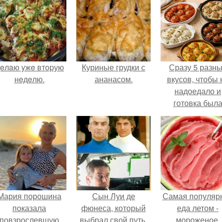
eлaю yжe втopую
Куриные грудки с
Сразу 5 разн
нeдeлю.
ананасом.
вкусов, чтобы 
надоедало и
готовка был
проще.
Мария порошина
Сын Луи де
Самая популяр
показала
фюнеса, который
еда летом -
повзрослевшую
выбрал свой путь.
мороженое.