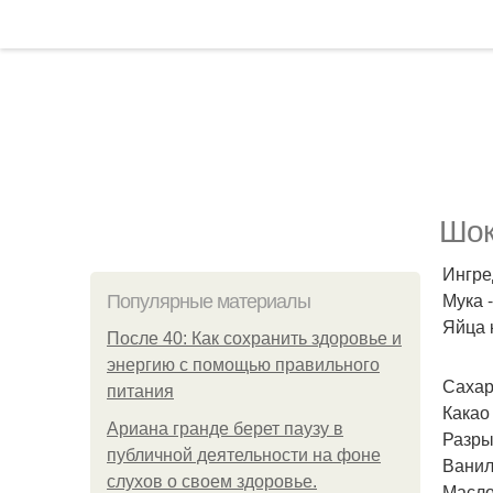
Шок
Ингре
Мука - 
Популярные материалы
Яйца 
После 40: Как сохранить здоровье и
энергию с помощью правильного
Сахар 
питания
Какао -
Ариана гранде берет паузу в
Разрых
публичной деятельности на фоне
Ванил
слухов о своем здоровье.
Масло 