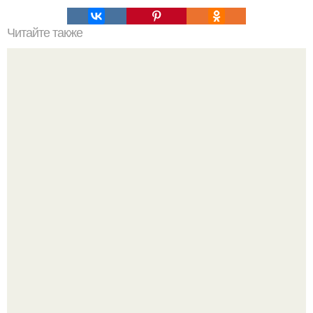
Читайте также
Медовая тыква - вкуснейший десерт.
Варенье - пятиминутка в 1 прием из любого вида ягод: