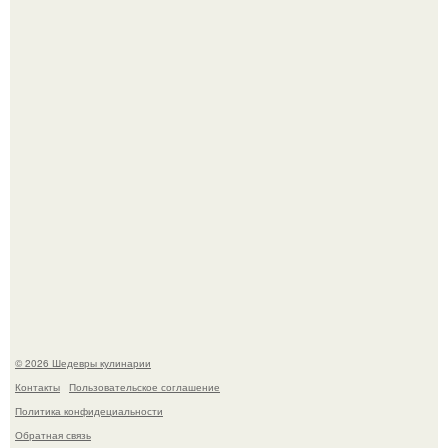
Самая популярная еда летом - мороженое.
Первый раз я попробовал его, когда приехал в гости к
деду.
© 2026 Шедевры кулинарии
Контакты
Пользовательское соглашение
Политика конфидециальности
Обратная связь