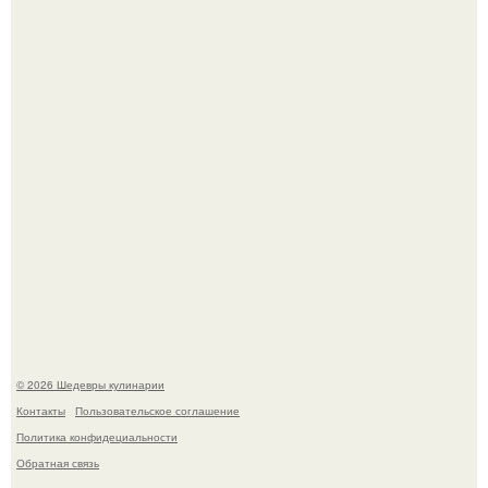
минут.
Родион Газманов тепло поздравил своего отца,
знаменитого певца Олега Газманова, с важным
юбилеем - 75-летием.
© 2026 Шедевры кулинарии
Контакты
Пользовательское соглашение
Политика конфидециальности
Обратная связь