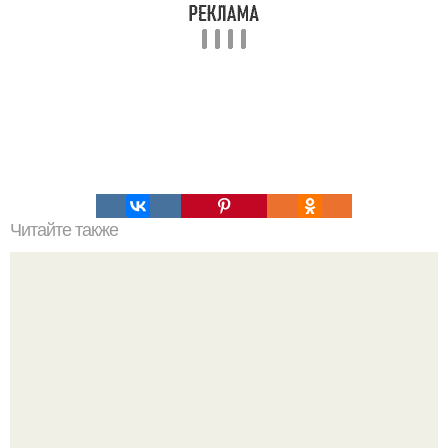
Читайте также
Очищение полынью. Очистка организма. Полынь
горькая.