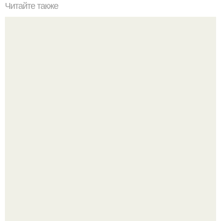
Читайте также
Супер - капли от гайморита и затяжного насморка.
Юра музыченко недавно отпраздновал свой день
рождения в кругу самых близких и родных людей.