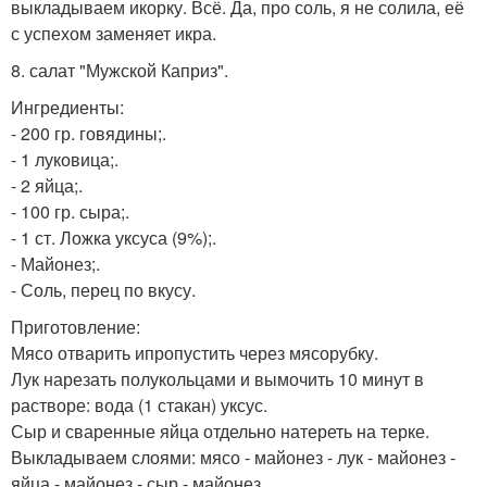
выкладываем икорку. Всё. Да, про соль, я не солила, её
с успехом заменяет икра.
8. салат "Мужской Каприз".
Ингредиенты:
- 200 гр. говядины;.
- 1 луковица;.
- 2 яйца;.
- 100 гр. сыра;.
- 1 ст. Ложка уксуса (9%);.
- Майонез;.
- Соль, перец по вкусу.
Приготовление:
Мясо отварить ипропустить через мясорубку.
Лук нарезать полукольцами и вымочить 10 минут в
растворе: вода (1 стакан) уксус.
Сыр и сваренные яйца отдельно натереть на терке.
Выкладываем слоями: мясо - майонез - лук - майонез -
яйца - майонез - сыр - майонез.