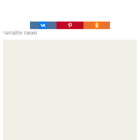
Читайте также
Крем банановый для торта. Банановый крем для торта:
три рецепта как приготовить.