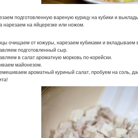
резаем подготовленную вареную курицу на кубики и выклад
ца нарезаем на яйцерезке или ножом.
урцы очищаем от кожуры, нарезаем кубиками и вкладываем в
бавляем подготовленный сыр.
бавляем в салат ароматную морковь по-корейски.
ливаем майонезом.
ремешиваем ароматный куриный салат, пробуем на соль, да
ита!