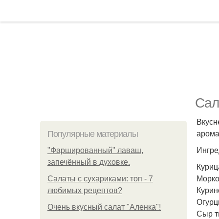
Сал
Вкусн
арома
Популярные материалы
Ингре
"Фаршированный" лаваш,
запечённый в духовке.
Курица
Морков
Салаты с сухариками: топ - 7
Курино
любимых рецептов?
Огурц
Очень вкусный салат "Аленка"!
Сыр т