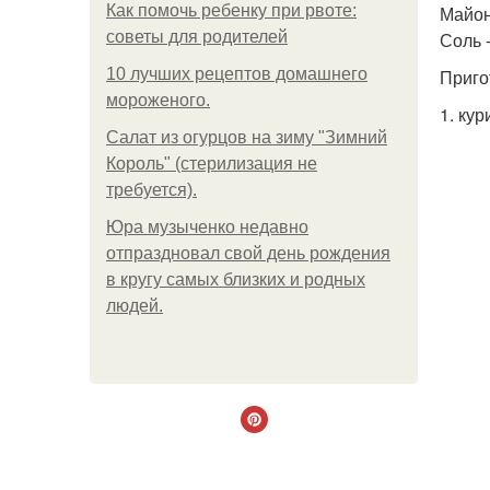
Как помочь ребенку при рвоте:
Майоне
советы для родителей
Соль -
10 лучших рецептов домашнего
Приго
мороженого.
1. ку
Салат из огурцов на зиму "Зимний
Король" (стерилизация не
требуется).
Юра музыченко недавно
отпраздновал свой день рождения
в кругу самых близких и родных
людей.