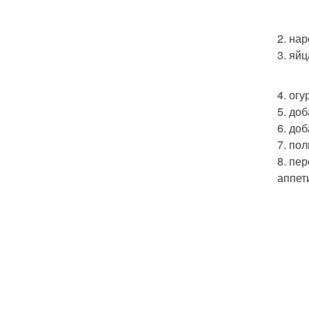
2. на
3. яй
4. ог
5. до
6. до
7. по
8. пе
аппет