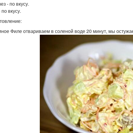
з - по вкусу.
 по вкусу.
товление:
риное Филе отвариваем в соленой воде 20 минут, мы остуж