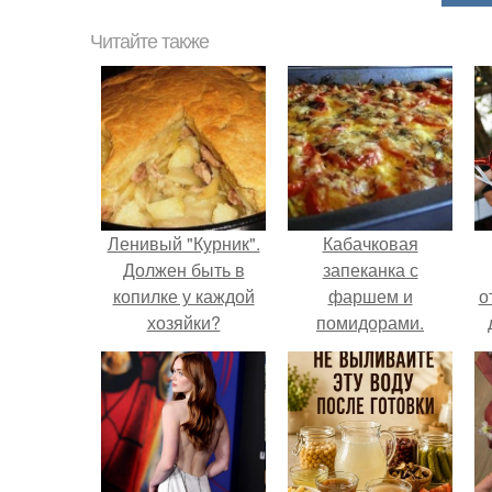
Читайте также
Ленивый "Курник".
Кабачковая
Должен быть в
запеканка с
копилке у каждой
фаршем и
о
хозяйки?
помидорами.