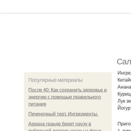
Сал
Ингре
Китайс
Популярные материалы
Анана
После 40: Как сохранить здоровье и
Курица
энергию с помощью правильного
Лук зе
питания
Йогурт
Печеночный торт. Ингредиенты.
Приго
Ариана гранде берет паузу в
1. кур
публичной деятельности на фоне