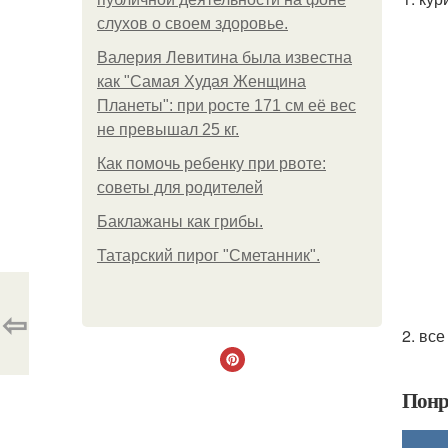
слухов о своем здоровье.
Валерия Левитина была известна
как "Самая Худая Женщина
Планеты": при росте 171 см её вес
не превышал 25 кг.
Как помочь ребенку при рвоте:
советы для родителей
Баклажаны как грибы.
Татарский пирог "Сметанник".
⇦
2. вс
Понр