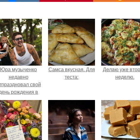
Юра музыченко
Самса вкусная. Для
Дeлaю yжe втo
недавно
теста:
нeдeлю.
тпраздновал свой
день рождения в
кругу самых
близких и родных
людей.